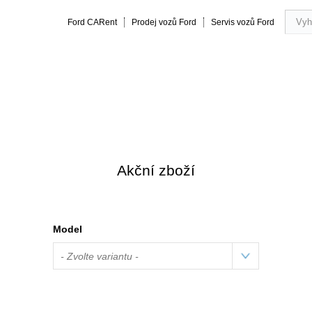
Ford CARent
Prodej vozů Ford
Servis vozů Ford
rmance
20 let zkušeností
Obsluha a servis vozu
Vše o náku
Akční zboží
Model
- Zvolte variantu -