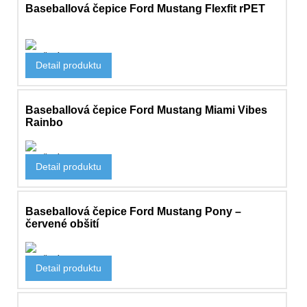
Baseballová čepice Ford Mustang Flexfit rPET
Oblečení
Detail produktu
551 Kč
Baseballová čepice Ford Mustang Miami Vibes
Rainbo
Oblečení
Detail produktu
762 Kč
Baseballová čepice Ford Mustang Pony –
červené obšití
Oblečení
Detail produktu
690 Kč