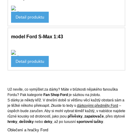
Hračky
Detail produktu
1 713 Kč
model Ford S-Max 1:43
Hračky
Detail produktu
960 Kč
Už nevíte, co vymýšlet za dárky? Máte v blízkosti nějakého fanouška
Fordu? Pak kategorie
Fan Shop Ford
je sázkou na jistotu.
S dárky je někdy kříž. V dnešní době si většinu věcí každý obstará sám a
je těžké někoho překvapit. Zkuste to tedy s
dárkovými předměty Ford
–
úspěch bude zaručen. Aby si mohl vybrat téměř každý, v nabídce najdete
různé kousky od drobností, jako jsou
přívěsky
,
zapalovače
, přes stylové
hrnky
,
deštníky
nebo
deky
, až po luxusní
sportovní tašky
.
Oblečení a hračky Ford