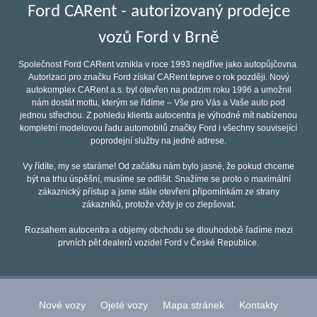
Ford CARent - autorizovaný prodejce
vozů Ford v Brně
Společnost Ford CARent vznikla v roce 1993 nejdříve jako autopůjčovna.
Autorizaci pro značku Ford získal CARent teprve o rok později. Nový
autokomplex CARent a.s. byl otevřen na podzim roku 1996 a umožnil
nám dostát mottu, kterým se řídíme – Vše pro Vás a Vaše auto pod
jednou střechou. Z pohledu klienta autocentra je výhodné mít nabízenou
kompletní modelovou řadu automobilů značky Ford i všechny související
poprodejní služby na jedné adrese.
Vy řídíte, my se staráme! Od začátku nám bylo jasné, že pokud chceme
být na trhu úspěšní, musíme se odlišit. Snažíme se proto o maximální
zákaznický přístup a jsme stále otevřeni připomínkám ze strany
zákazníků, protože vždy je co zlepšovat.
Rozsahem autocentra a objemy obchodu se dlouhodobě řadíme mezi
prvních pět dealerů vozidel Ford v České Republice.
Nové vozy
Ojeté vozy
Mapa stránek
Kontakty