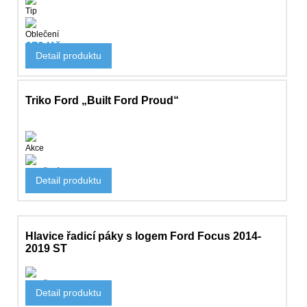
Tip
Oblečení
679 Kč
Detail produktu
905 Kč
Triko Ford „Built Ford Proud“
Akce
Oblečení
Detail produktu
530 Kč
Hlavice řadicí páky s logem Ford Focus 2014-
2019 ST
Doplňky
Detail produktu
3 770 Kč