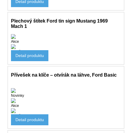
Detail produktu
295 Kč
Plechový štítek Ford tin sign Mustang 1969
Mach 1
Akce
Doplňky
Detail produktu
505 Kč
Přívešek na klíče – otvírák na láhve, Ford Basic
Novinky
Akce
Doplňky
Detail produktu
282 Kč