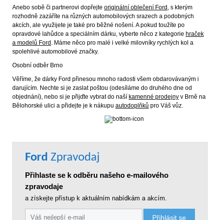
Anebo sobě či partnerovi dopřejte
originální oblečení Ford
, s kterým
rozhodně zazáříte na různých automobilových srazech a podobných
akcích, ale využijete je také pro běžné nošení. A pokud toužíte po
opravdové lahůdce a speciálním dárku, vyberte něco z kategorie
hraček
a modelů Ford
. Máme něco pro malé i velké milovníky rychlých kol a
spolehlivé automobilové značky.
Osobní odběr Brno
Věříme, že dárky Ford přinesou mnoho radosti všem obdarovávaným i
darujícím. Nechte si je zaslat poštou (odesíláme do druhého dne od
objednání), nebo si je přijďte vybrat do naší
kamenné prodejny
v Brně na
Bělohorské ulici a přidejte je k nákupu
autodoplňků
pro Váš vůz.
Ford
Zpravodaj
Přihlaste se k odběru našeho e-mailového
zpravodaje
a získejte přístup k aktuálním nabídkám a akcím.
Přihlásit se