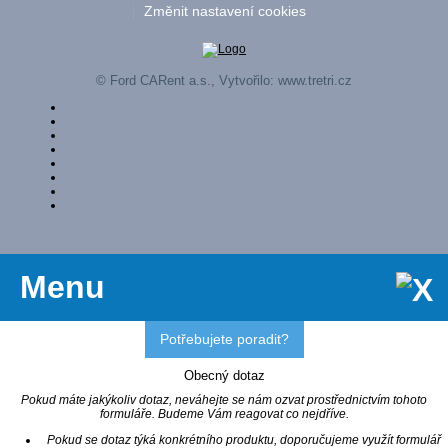
Změnit nastavení cookies
© Ford CARent a.s., Vytvořilo:
www.tretri.cz
Menu
Potřebujete poradit?
Obecný dotaz
Pokud máte jakýkoliv dotaz, neváhejte se nám ozvat prostřednictvím tohoto
formuláře. Budeme Vám reagovat co nejdříve.
Pokud se dotaz týká konkrétního produktu, doporučujeme využít formulář