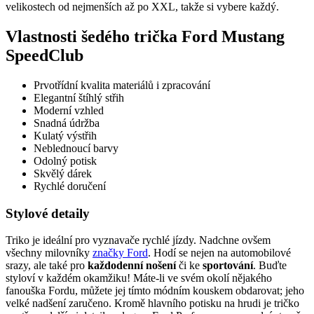
velikostech od nejmenších až po XXL, takže si vybere každý.
Vlastnosti šedého trička Ford Mustang
SpeedClub
Prvotřídní kvalita materiálů i zpracování
Elegantní štíhlý střih
Moderní vzhled
Snadná údržba
Kulatý výstřih
Neblednoucí barvy
Odolný potisk
Skvělý dárek
Rychlé doručení
Stylové detaily
Triko je ideální pro vyznavače rychlé jízdy. Nadchne ovšem
všechny milovníky
značky Ford
. Hodí se nejen na automobilové
srazy, ale také pro
každodenní nošení
či ke
sportování
. Buďte
styloví v každém okamžiku! Máte-li ve svém okolí nějakého
fanouška Fordu, můžete jej tímto módním kouskem obdarovat; jeho
velké nadšení zaručeno. Kromě hlavního potisku na hrudi je tričko