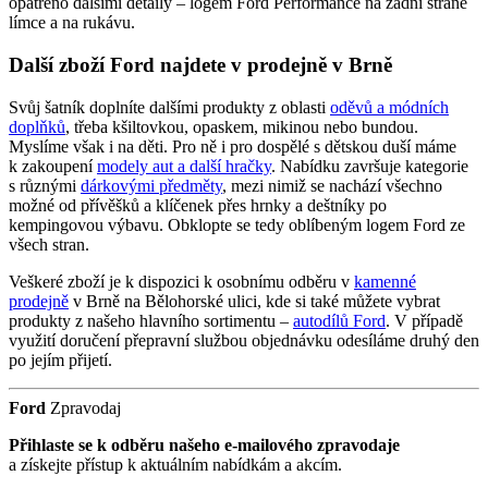
opatřeno dalšími detaily – logem Ford Performance na zadní straně
límce a na rukávu.
Další zboží Ford najdete v prodejně v Brně
Svůj šatník doplníte dalšími produkty z oblasti
oděvů a módních
doplňků
, třeba kšiltovkou, opaskem, mikinou nebo bundou.
Myslíme však i na děti. Pro ně i pro dospělé s dětskou duší máme
k zakoupení
modely aut a další hračky
. Nabídku završuje kategorie
s různými
dárkovými předměty
, mezi nimiž se nachází všechno
možné od přívěšků a klíčenek přes hrnky a deštníky po
kempingovou výbavu. Obklopte se tedy oblíbeným logem Ford ze
všech stran.
Veškeré zboží je k dispozici k osobnímu odběru v
kamenné
prodejně
v Brně na Bělohorské ulici, kde si také můžete vybrat
produkty z našeho hlavního sortimentu –
autodílů Ford
. V případě
využití doručení přepravní službou objednávku odesíláme druhý den
po jejím přijetí.
Ford
Zpravodaj
Přihlaste se k odběru našeho e-mailového zpravodaje
a získejte přístup k aktuálním nabídkám a akcím.