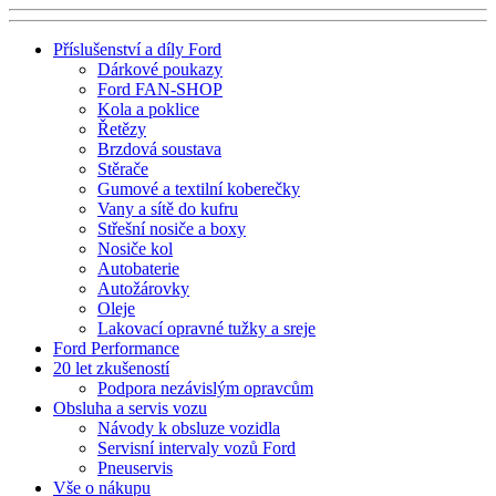
Příslušenství a díly Ford
Dárkové poukazy
Ford FAN-SHOP
Kola a poklice
Řetězy
Brzdová soustava
Stěrače
Gumové a textilní koberečky
Vany a sítě do kufru
Střešní nosiče a boxy
Nosiče kol
Autobaterie
Autožárovky
Oleje
Lakovací opravné tužky a sreje
Ford Performance
20 let zkušeností
Podpora nezávislým opravcům
Obsluha a servis vozu
Návody k obsluze vozidla
Servisní intervaly vozů Ford
Pneuservis
Vše o nákupu