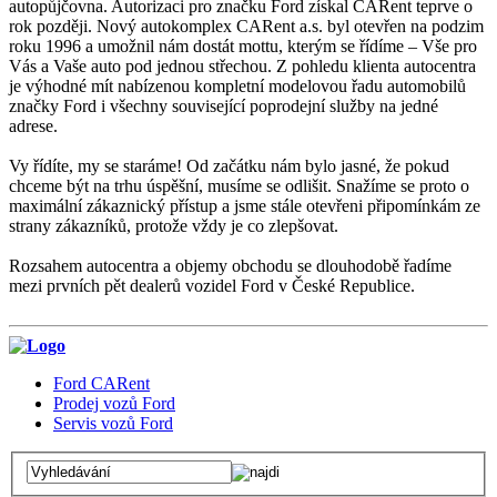
autopůjčovna. Autorizaci pro značku Ford získal CARent teprve o
rok později. Nový autokomplex CARent a.s. byl otevřen na podzim
roku 1996 a umožnil nám dostát mottu, kterým se řídíme – Vše pro
Vás a Vaše auto pod jednou střechou. Z pohledu klienta autocentra
je výhodné mít nabízenou kompletní modelovou řadu automobilů
značky Ford i všechny související poprodejní služby na jedné
adrese.
Vy řídíte, my se staráme! Od začátku nám bylo jasné, že pokud
chceme být na trhu úspěšní, musíme se odlišit. Snažíme se proto o
maximální zákaznický přístup a jsme stále otevřeni připomínkám ze
strany zákazníků, protože vždy je co zlepšovat.
Rozsahem autocentra a objemy obchodu se dlouhodobě řadíme
mezi prvních pět dealerů vozidel Ford v České Republice.
Ford CARent
Prodej vozů Ford
Servis vozů Ford