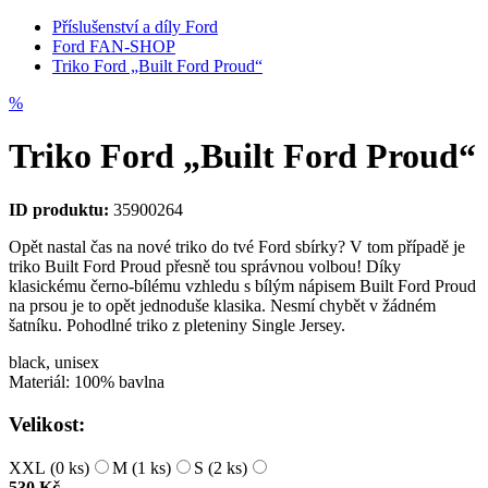
Příslušenství a díly Ford
Ford FAN-SHOP
Triko Ford „Built Ford Proud“
%
Triko Ford „Built Ford Proud“
ID produktu:
35900264
Opět nastal čas na nové triko do tvé Ford sbírky? V tom případě je
triko Built Ford Proud přesně tou správnou volbou! Díky
klasickému černo-bílému vzhledu s bílým nápisem Built Ford Proud
na prsou je to opět jednoduše klasika. Nesmí chybět v žádném
šatníku. Pohodlné triko z pleteniny Single Jersey.
black, unisex
Materiál: 100% bavlna
Velikost:
XXL
(0 ks)
M
(1 ks)
S
(2 ks)
530 Kč