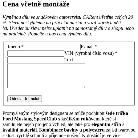
Cena včetně montáže
Výměnou dílu ve značkovém autoservisu CARent ušetříte celých 20
%. Slevu poskytujeme na práci i materiál u vozů starších pěti
let. Uvedenou slevu nelze uplatnit na samostatný díl v e-shopu nebo
na prodejně. Poptejte u nás cenu výměny dílu.
Jméno *
E-mail *
VIN (výrobní číslo vozu) *
Text
Odeslat formulář
Promyšleným stylovým designem se může pochlubit
šedé tričko
Ford Mustang SpeedClub s krátkým rukávem
, které si
zamilujete nejen pro jeho vzhled, ale také pro
elegantní střih
a
kvalitní materiál
.
Kombinace bavlny a polyesteru
zajistí tvarovou
stálost, rychlé schnutí a příjemné nošení. K dostání je ve více