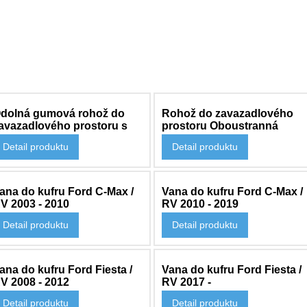
dolná gumová rohož do
Rohož do zavazadlového
avazadlového prostoru s
prostoru Oboustranná
ogem Mustang Mach-E
Mustang Mach-E 2020-
Detail produktu
Detail produktu
 775 Kč
3 024 Kč
020-
ana do kufru Ford C-Max /
Vana do kufru Ford C-Max /
V 2003 - 2010
RV 2010 - 2019
Detail produktu
Detail produktu
 837 Kč
2 271 Kč
ana do kufru Ford Fiesta /
Vana do kufru Ford Fiesta /
V 2008 - 2012
RV 2017 -
Detail produktu
Detail produktu
 271 Kč
2 271 Kč