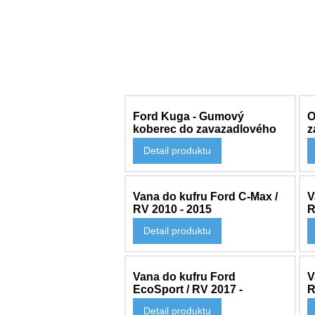
Ford Kuga - Gumový
O
koberec do zavazadlového
z
prostoru / RV 2012 -
L
Detail produktu
2 522 Kč
3
2
Vana do kufru Ford C-Max /
V
RV 2010 - 2015
R
Detail produktu
2 271 Kč
2
Vana do kufru Ford
V
EcoSport / RV 2017 -
R
Detail produktu
1 150 Kč
2