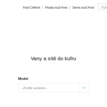
Ford CARent
Prodej vozů Ford
Servis vozů Ford
rmance
20 let zkušeností
Obsluha a servis vozu
Vše o náku
Vany a sítě do kufru
Model
- Zvolte variantu -