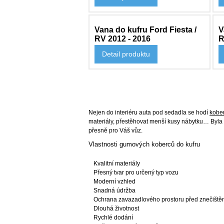
Vana do kufru Ford Fiesta /
V
RV 2012 - 2016
R
Detail produktu
2 271 Kč
2
Nejen do interiéru auta pod sedadla se hodí
kobe
materiály, přestěhovat menší kusy nábytku… Byla b
přesně pro Váš vůz.
Vlastnosti gumových koberců do kufru
Kvalitní materiály
Přesný tvar pro určený typ vozu
Moderní vzhled
Snadná údržba
Ochrana zavazadlového prostoru před znečiště
Dlouhá životnost
Rychlé dodání