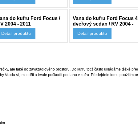
ana do kufru Ford Focus /
Vana do kufru Ford Focus 4
V 2004 - 2011
dveřový sedan / RV 2004 -
2011
Detail produktu
Detail produktu
 554 Kč
2 709 Kč
rečky
, ale také do zavazadlového prostoru. Do kufru totiž často ukládáme těžké pře
y škoda si jimi odřít a trvale poškodit podlahu v kufru. Předejdete tomu použitím
o
ním