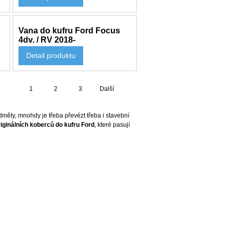
Vana do kufru Ford Focus
4dv. / RV 2018-
Detail produktu
2 330 Kč
1
2
3
Další
dměty, mnohdy je třeba převézt třeba i stavební
riginálních koberců do kufru Ford
, které pasují