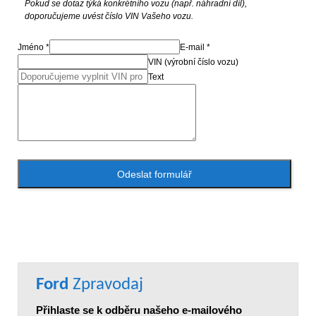
Pokud se dotaz týká konkrétního vozu (např. náhradní díl),
doporučujeme uvést číslo VIN Vašeho vozu.
Jméno *
E-mail *
VIN (výrobní číslo vozu)
Text
Odeslat formulář
Ford
Zpravodaj
Přihlaste se k odběru našeho e-mailového