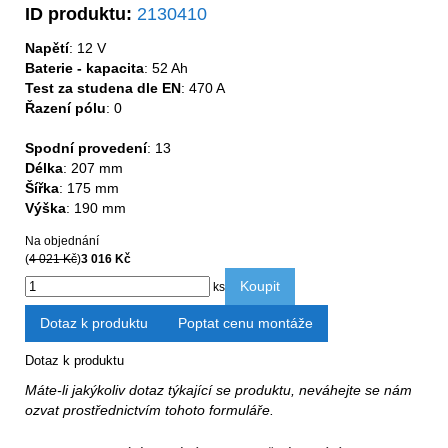
ID produktu:
2130410
Napětí
: 12 V
Baterie - kapacita
: 52 Ah
Test za studena dle EN
: 470 A
Řazení pólu
: 0
Spodní provedení
: 13
Délka
: 207 mm
Šířka
: 175 mm
Výška
: 190 mm
Na objednání
(
4 021 Kč
)
3 016 Kč
Koupit
ks
Dotaz k produktu
Poptat cenu montáže
Dotaz k produktu
Máte-li jakýkoliv dotaz týkající se produktu, neváhejte se nám
ozvat prostřednictvím tohoto formuláře.