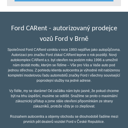
Ford CARent - autorizovaný prodejce
vozů Ford v Brně
Společnost Ford CARent vznikla v roce 1993 nejdříve jako autopůjčovna.
Autorizaci pro značku Ford získal CARent teprve o rok později. Nový
autokomplex CARent a.s. byl otevřen na podzim roku 1996 a umožnil
nám dostát mottu, kterým se řídíme – Vše pro Vás a Vaše auto pod
jednou střechou. Z pohledu klienta autocentra je výhodné mít nabízenou
kompletní modelovou řadu automobilů značky Ford i všechny související
poprodejní služby na jedné adrese.
Vy řídíte, my se staráme! Od začátku nám bylo jasné, že pokud chceme
být na trhu úspěšní, musíme se odlišit. Snažíme se proto o maximální
zákaznický přístup a jsme stále otevřeni připomínkám ze strany
zákazníků, protože vždy je co zlepšovat.
Rozsahem autocentra a objemy obchodu se dlouhodobě řadíme mezi
prvních pět dealerů vozidel Ford v České Republice.