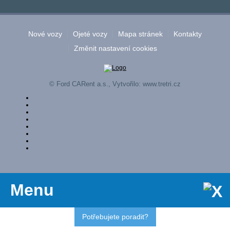
Nové vozy
Ojeté vozy
Mapa stránek
Kontakty
Změnit nastavení cookies
© Ford CARent a.s., Vytvořilo:
www.tretri.cz
Menu
Potřebujete poradit?