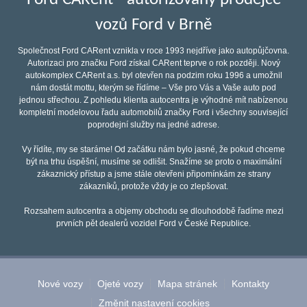
vozů Ford v Brně
Společnost Ford CARent vznikla v roce 1993 nejdříve jako autopůjčovna.
Autorizaci pro značku Ford získal CARent teprve o rok později. Nový
autokomplex CARent a.s. byl otevřen na podzim roku 1996 a umožnil
nám dostát mottu, kterým se řídíme – Vše pro Vás a Vaše auto pod
jednou střechou. Z pohledu klienta autocentra je výhodné mít nabízenou
kompletní modelovou řadu automobilů značky Ford i všechny související
poprodejní služby na jedné adrese.
Vy řídíte, my se staráme! Od začátku nám bylo jasné, že pokud chceme
být na trhu úspěšní, musíme se odlišit. Snažíme se proto o maximální
zákaznický přístup a jsme stále otevřeni připomínkám ze strany
zákazníků, protože vždy je co zlepšovat.
Rozsahem autocentra a objemy obchodu se dlouhodobě řadíme mezi
prvních pět dealerů vozidel Ford v České Republice.
Nové vozy
Ojeté vozy
Mapa stránek
Kontakty
Změnit nastavení cookies