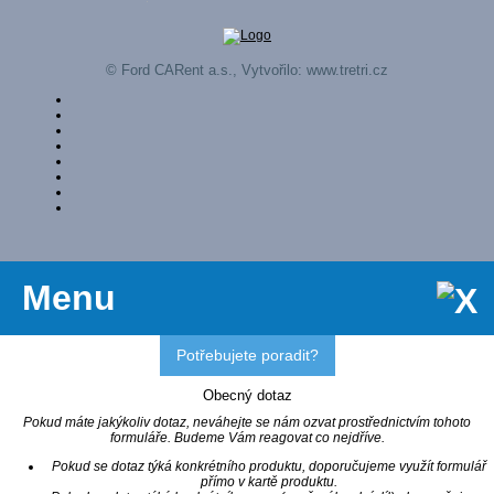
© Ford CARent a.s., Vytvořilo:
www.tretri.cz
Menu
Potřebujete poradit?
Obecný dotaz
Pokud máte jakýkoliv dotaz, neváhejte se nám ozvat prostřednictvím tohoto
formuláře. Budeme Vám reagovat co nejdříve.
Pokud se dotaz týká konkrétního produktu, doporučujeme využít formulář
přímo v kartě produktu.