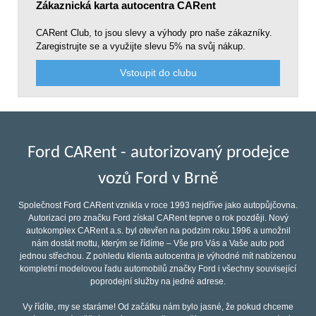
Zákaznická karta autocentra CARent
CARent Club, to jsou slevy a výhody pro naše zákazníky.
Zaregistrujte se a využijte slevu 5% na svůj nákup.
Vstoupit do clubu
Ford CARent - autorizovaný prodejce
vozů Ford v Brně
Společnost Ford CARent vznikla v roce 1993 nejdříve jako autopůjčovna.
Autorizaci pro značku Ford získal CARent teprve o rok později. Nový
autokomplex CARent a.s. byl otevřen na podzim roku 1996 a umožnil
nám dostát mottu, kterým se řídíme – Vše pro Vás a Vaše auto pod
jednou střechou. Z pohledu klienta autocentra je výhodné mít nabízenou
kompletní modelovou řadu automobilů značky Ford i všechny související
poprodejní služby na jedné adrese.
Vy řídíte, my se staráme! Od začátku nám bylo jasné, že pokud chceme