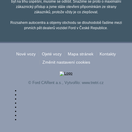
být na trhu úspěšní, musíme se odlišit. Snažíme se proto o maximální
zákaznický přístup a jsme stále otevřeni připomínkám ze strany
zákazníků, protože vždy je co zlepšovat.
Rozsahem autocentra a objemy obchodu se dlouhodobě řadíme mezi
prvních pět dealerů vozidel Ford v České Republice.
Nové vozy
Ojeté vozy
Mapa stránek
Kontakty
Změnit nastavení cookies
© Ford CARent a.s., Vytvořilo:
www.tretri.cz