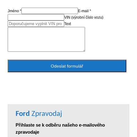
Jméno *
E-mail *
VIN (výrobní číslo vozu)
Text
Odeslat formulář
Ford
Zpravodaj
Přihlaste se k odběru našeho e-mailového
zpravodaje