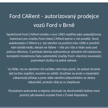
Ford CARent - autorizovaný prodejce
vozů Ford v Brně
Společnost Ford CARent vznikla v roce 1993 nejdříve jako autopůjčovna.
Autorizaci pro značku Ford získal CARent teprve o rok později. Nový
autokomplex CARent a.s. byl otevřen na podzim roku 1996 a umožnil
nám dostát mottu, kterým se řídíme – Vše pro Vás a Vaše auto pod
jednou střechou. Z pohledu klienta autocentra je výhodné mít nabízenou
kompletní modelovou řadu automobilů značky Ford i všechny související
poprodejní služby na jedné adrese.
Vy řídíte, my se staráme! Od začátku nám bylo jasné, že pokud chceme
být na trhu úspěšní, musíme se odlišit. Snažíme se proto o maximální
zákaznický přístup a jsme stále otevřeni připomínkám ze strany
zákazníků, protože vždy je co zlepšovat.
Rozsahem autocentra a objemy obchodu se dlouhodobě řadíme mezi
prvních pět dealerů vozidel Ford v České Republice.