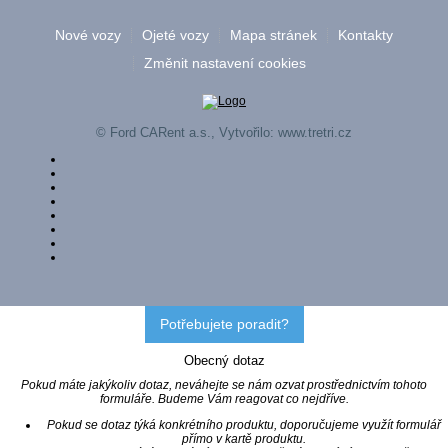
Nové vozy
Ojeté vozy
Mapa stránek
Kontakty
Změnit nastavení cookies
© Ford CARent a.s., Vytvořilo:
www.tretri.cz
Potřebujete poradit?
Obecný dotaz
Pokud máte jakýkoliv dotaz, neváhejte se nám ozvat prostřednictvím tohoto
formuláře. Budeme Vám reagovat co nejdříve.
Pokud se dotaz týká konkrétního produktu, doporučujeme využít formulář
přímo v kartě produktu.