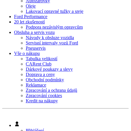
Autožárovky
Oleje
Lakovací opravné tužky a sreje
Ford Performance
20 let zkušeností
Podpora nezávislým opravcům
Obsluha a servis vozu
Návody k obsluze vozidla
Servisní intervaly vozů Ford
Pneuservis
Vše o nákupu
Tabulka velikostí
CARent Club
Dárkové poukazy a slevy
Doprava a ceny
Obchodní podmínky
Reklamace
Zpracování a ochrana údajů
Zpracování cookies
Kredit na nákupy
Přihlášení