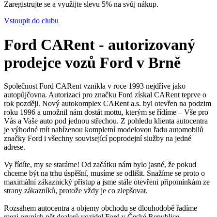
Zaregistrujte se a využijte slevu 5% na svůj nákup.
Vstoupit do clubu
Ford CARent - autorizovaný
prodejce vozů Ford v Brně
Společnost Ford CARent vznikla v roce 1993 nejdříve jako
autopůjčovna. Autorizaci pro značku Ford získal CARent teprve o
rok později. Nový autokomplex CARent a.s. byl otevřen na podzim
roku 1996 a umožnil nám dostát mottu, kterým se řídíme – Vše pro
Vás a Vaše auto pod jednou střechou. Z pohledu klienta autocentra
je výhodné mít nabízenou kompletní modelovou řadu automobilů
značky Ford i všechny související poprodejní služby na jedné
adrese.
Vy řídíte, my se staráme! Od začátku nám bylo jasné, že pokud
chceme být na trhu úspěšní, musíme se odlišit. Snažíme se proto o
maximální zákaznický přístup a jsme stále otevřeni připomínkám ze
strany zákazníků, protože vždy je co zlepšovat.
Rozsahem autocentra a objemy obchodu se dlouhodobě řadíme
mezi prvních pět dealerů vozidel Ford v České Republice.