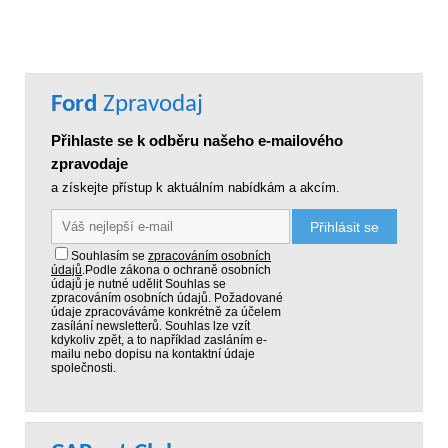
Ford
Zpravodaj
Přihlaste se k odběru našeho e-mailového
zpravodaje
a získejte přístup k aktuálním nabídkám a akcím.
Přihlásit se
Souhlasím se
zpracováním osobních
údajů
.
Podle zákona o ochraně osobních
údajů je nutné udělit Souhlas se
zpracováním osobních údajů. Požadované
údaje zpracováváme konkrétně za účelem
zasílání newsletterů. Souhlas lze vzít
kdykoliv zpět, a to například zasláním e-
mailu nebo dopisu na kontaktní údaje
společnosti.