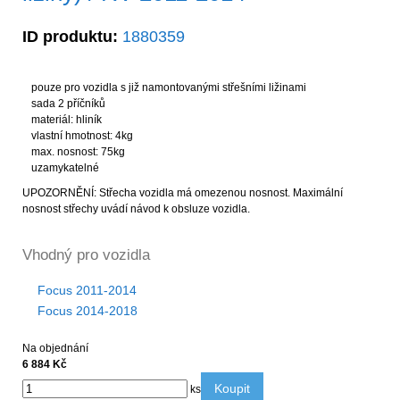
ID produktu:
1880359
pouze pro vozidla s již namontovanými střešními ližinami
sada 2 příčníků
materiál: hliník
vlastní hmotnost: 4kg
max. nosnost: 75kg
uzamykatelné
UPOZORNĚNÍ: Střecha vozidla má omezenou nosnost. Maximální
nosnost střechy uvádí návod k obsluze vozidla.
Vhodný pro vozidla
Focus 2011-2014
Focus 2014-2018
Na objednání
6 884 Kč
Koupit
ks