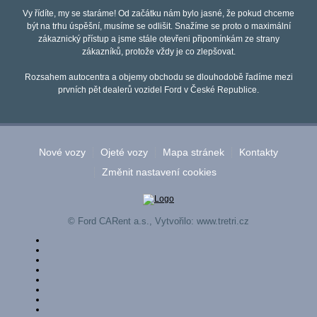
Vy řídíte, my se staráme! Od začátku nám bylo jasné, že pokud chceme
být na trhu úspěšní, musíme se odlišit. Snažíme se proto o maximální
zákaznický přístup a jsme stále otevřeni připomínkám ze strany
zákazníků, protože vždy je co zlepšovat.
Rozsahem autocentra a objemy obchodu se dlouhodobě řadíme mezi
prvních pět dealerů vozidel Ford v České Republice.
Nové vozy
Ojeté vozy
Mapa stránek
Kontakty
Změnit nastavení cookies
© Ford CARent a.s., Vytvořilo:
www.tretri.cz