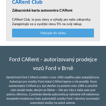
CARent Club
Zákaznická karta autocentra CARent
CARent Club, to jsou slevy a výhody pro naše zákazníky.
Zaregistrujte se a využijte slevu 5% na svůj nákup.
Vstoupit do clubu
Ford CARent - autorizovaný prodejce
vozů Ford v Brně
Společnost Ford CARent vznikla v roce 1993 nejdříve jako autopůjčovna.
Autorizaci pro značku Ford získal CARent teprve o rok později. Nový
autokomplex CARent a.s. byl otevřen na podzim roku 1996 a umožnil
nám dostát mottu, kterým se řídíme – Vše pro Vás a Vaše auto pod
jednou střechou. Z pohledu klienta autocentra je výhodné mít nabízenou
kompletní modelovou řadu automobilů značky Ford i všechny související
poprodejní služby na jedné adrese.