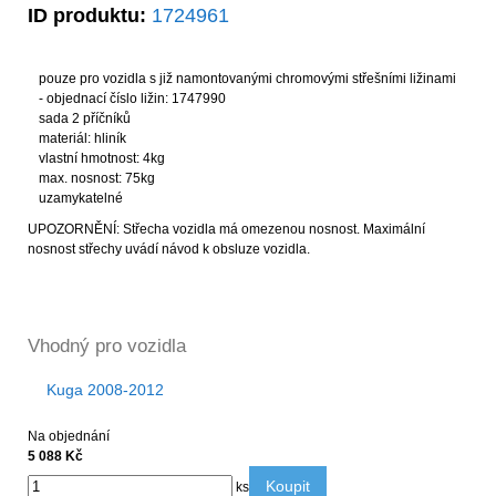
ID produktu:
1724961
pouze pro vozidla s již namontovanými chromovými střešními ližinami
- objednací číslo ližin: 1747990
sada 2 příčníků
materiál: hliník
vlastní hmotnost: 4kg
max. nosnost: 75kg
uzamykatelné
UPOZORNĚNÍ: Střecha vozidla má omezenou nosnost. Maximální
nosnost střechy uvádí návod k obsluze vozidla.
Vhodný pro vozidla
Kuga 2008-2012
Na objednání
5 088 Kč
Koupit
ks