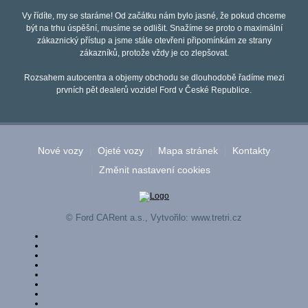
Vy řídíte, my se staráme! Od začátku nám bylo jasné, že pokud chceme
být na trhu úspěšní, musíme se odlišit. Snažíme se proto o maximální
zákaznický přístup a jsme stále otevřeni připomínkám ze strany
zákazníků, protože vždy je co zlepšovat.
Rozsahem autocentra a objemy obchodu se dlouhodobě řadíme mezi
prvních pět dealerů vozidel Ford v České Republice.
Nové vozy
Ojeté vozy
Mapa stránek
Kontakty
Změnit nastavení cookies
© Ford CARent a.s., Vytvořilo:
www.tretri.cz