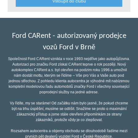
Vstoupit do clubu
Ford CARent - autorizovaný prodejce
vozů Ford v Brně
Společnost Ford CARent vznikla v roce 1993 nejdříve jako autopůjčovna.
Autorizaci pro značku Ford získal CARent teprve o rok později. Nový
autokomplex CARent a.s. byl otevřen na podzim roku 1996 a umožnil
nám dostát mottu, kterým se řídíme – Vše pro Vás a Vaše auto pod
jednou střechou. Z pohledu klienta autocentra je výhodné mít nabízenou
kompletní modelovou řadu automobilů značky Ford i všechny související
poprodejní služby na jedné adrese.
Vy řídíte, my se staráme! Od začátku nám bylo jasné, že pokud chceme
být na trhu úspěšní, musíme se odlišit. Snažíme se proto o maximální
zákaznický přístup a jsme stále otevřeni připomínkám ze strany
zákazníků, protože vždy je co zlepšovat.
Rozsahem autocentra a objemy obchodu se dlouhodobě řadíme mezi
prvních pět dealerů vozidel Ford v České Republice.