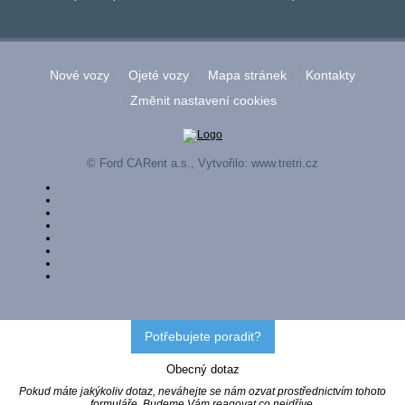
Nové vozy
Ojeté vozy
Mapa stránek
Kontakty
Změnit nastavení cookies
© Ford CARent a.s., Vytvořilo:
www.tretri.cz
Potřebujete poradit?
Obecný dotaz
Pokud máte jakýkoliv dotaz, neváhejte se nám ozvat prostřednictvím tohoto
formuláře. Budeme Vám reagovat co nejdříve.