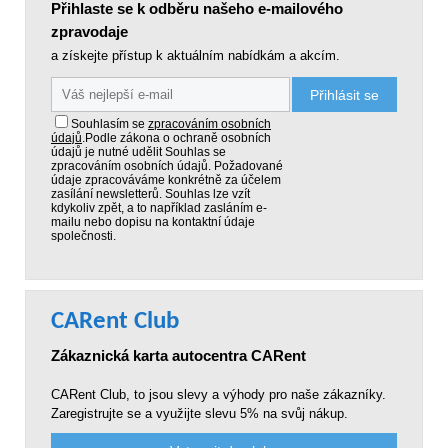
Přihlaste se k odběru našeho e-mailového
zpravodaje
a získejte přístup k aktuálním nabídkám a akcím.
Přihlásit se
Souhlasím se
zpracováním osobních
údajů
.
Podle zákona o ochraně osobních
údajů je nutné udělit Souhlas se
zpracováním osobních údajů. Požadované
údaje zpracováváme konkrétně za účelem
zasílání newsletterů. Souhlas lze vzít
kdykoliv zpět, a to například zasláním e-
mailu nebo dopisu na kontaktní údaje
společnosti.
CARent Club
Zákaznická karta autocentra CARent
CARent Club, to jsou slevy a výhody pro naše zákazníky.
Zaregistrujte se a využijte slevu 5% na svůj nákup.