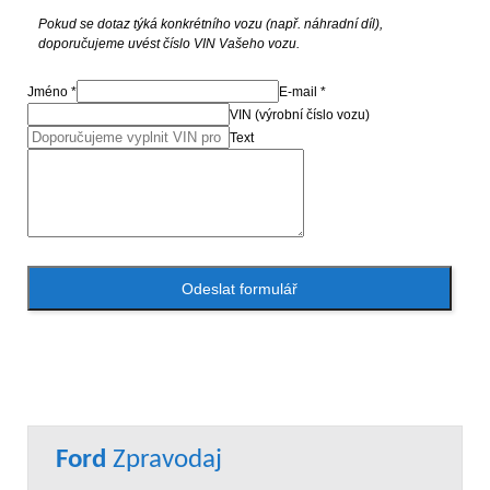
Pokud se dotaz týká konkrétního vozu (např. náhradní díl),
doporučujeme uvést číslo VIN Vašeho vozu.
Jméno *
E-mail *
VIN (výrobní číslo vozu)
Text
Odeslat formulář
Ford
Zpravodaj