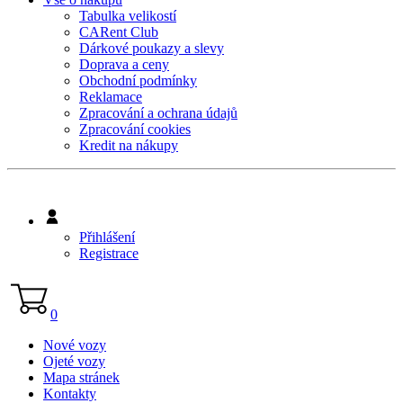
Tabulka velikostí
CARent Club
Dárkové poukazy a slevy
Doprava a ceny
Obchodní podmínky
Reklamace
Zpracování a ochrana údajů
Zpracování cookies
Kredit na nákupy
Přihlášení
Registrace
0
Nové vozy
Ojeté vozy
Mapa stránek
Kontakty