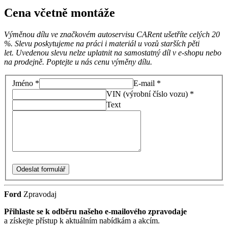
Cena včetně montáže
Výměnou dílu ve značkovém autoservisu CARent ušetříte celých 20
%. Slevu poskytujeme na práci i materiál u vozů starších pěti
let. Uvedenou slevu nelze uplatnit na samostatný díl v e-shopu nebo
na prodejně. Poptejte u nás cenu výměny dílu.
Jméno *
E-mail *
VIN (výrobní číslo vozu) *
Text
Odeslat formulář
Ford
Zpravodaj
Přihlaste se k odběru našeho e-mailového zpravodaje
a získejte přístup k aktuálním nabídkám a akcím.