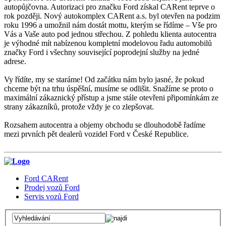
autopůjčovna. Autorizaci pro značku Ford získal CARent teprve o
rok později. Nový autokomplex CARent a.s. byl otevřen na podzim
roku 1996 a umožnil nám dostát mottu, kterým se řídíme – Vše pro
Vás a Vaše auto pod jednou střechou. Z pohledu klienta autocentra
je výhodné mít nabízenou kompletní modelovou řadu automobilů
značky Ford i všechny související poprodejní služby na jedné
adrese.
Vy řídíte, my se staráme! Od začátku nám bylo jasné, že pokud
chceme být na trhu úspěšní, musíme se odlišit. Snažíme se proto o
maximální zákaznický přístup a jsme stále otevřeni připomínkám ze
strany zákazníků, protože vždy je co zlepšovat.
Rozsahem autocentra a objemy obchodu se dlouhodobě řadíme
mezi prvních pět dealerů vozidel Ford v České Republice.
Ford CARent
Prodej vozů Ford
Servis vozů Ford