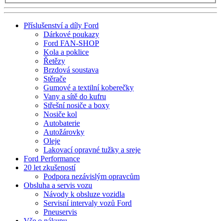
Příslušenství a díly Ford
Dárkové poukazy
Ford FAN-SHOP
Kola a poklice
Řetězy
Brzdová soustava
Stěrače
Gumové a textilní koberečky
Vany a sítě do kufru
Střešní nosiče a boxy
Nosiče kol
Autobaterie
Autožárovky
Oleje
Lakovací opravné tužky a sreje
Ford Performance
20 let zkušeností
Podpora nezávislým opravcům
Obsluha a servis vozu
Návody k obsluze vozidla
Servisní intervaly vozů Ford
Pneuservis
Vše o nákupu