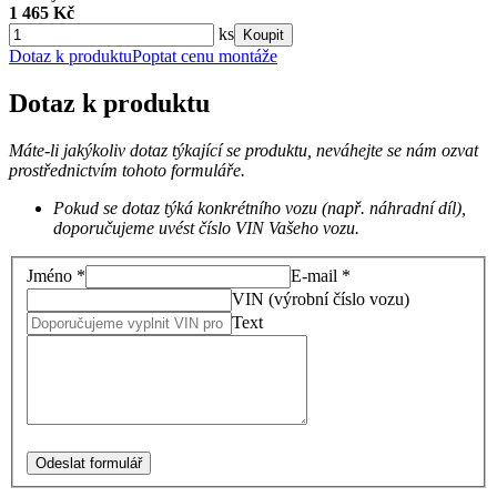
1 465 Kč
ks
Koupit
Dotaz k produktu
Poptat cenu montáže
Dotaz k produktu
Máte-li jakýkoliv dotaz týkající se produktu, neváhejte se nám ozvat
prostřednictvím tohoto formuláře.
Pokud se dotaz týká konkrétního vozu (např. náhradní díl),
doporučujeme uvést číslo VIN Vašeho vozu.
Jméno *
E-mail *
VIN (výrobní číslo vozu)
Text
Odeslat formulář