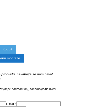
Koupit
cenu montáže
 se produktu, neváhejte se nám ozvat
e.
zu (např. náhradní díl), doporučujeme uvést
E-mail *