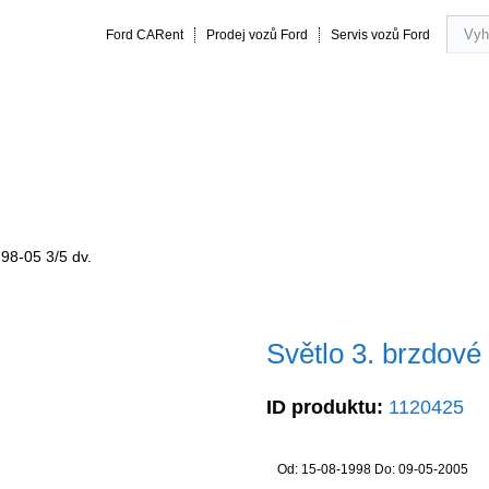
Ford CARent
Prodej vozů Ford
Servis vozů Ford
rmance
20 let zkušeností
Obsluha a servis vozu
Vše o náku
98-05 3/5 dv.
Světlo 3. brzdové
ID produktu:
1120425
Od: 15-08-1998 Do: 09-05-2005