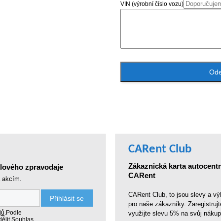
VIN (výrobní číslo vozu)
Ode
CARent Club
Zákaznická karta autocent
ilového zpravodaje
CARent
a akcím.
CARent Club, to jsou slevy a v
Přihlásit se
pro naše zákazníky. Zaregistrujt
jů
.
Podle
využijte slevu 5% na svůj nákup
ělit Souhlas