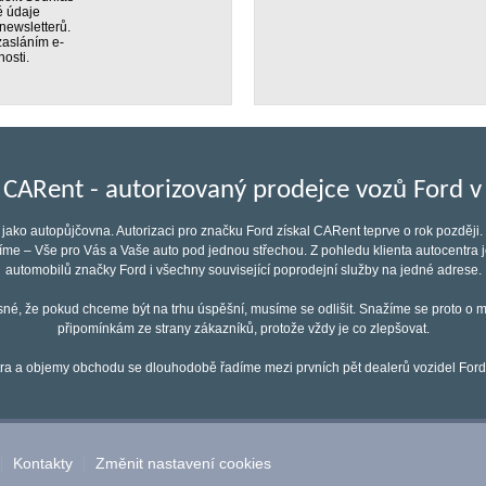
é údaje
newsletterů.
 zasláním e-
osti.
 CARent - autorizovaný prodejce vozů Ford v
jako autopůjčovna. Autorizaci pro značku Ford získal CARent teprve o rok pozděj
díme – Vše pro Vás a Vaše auto pod jednou střechou. Z pohledu klienta autocentr
automobilů značky Ford i všechny související poprodejní služby na jedné adrese.
sné, že pokud chceme být na trhu úspěšní, musíme se odlišit. Snažíme se proto o m
připomínkám ze strany zákazníků, protože vždy je co zlepšovat.
a a objemy obchodu se dlouhodobě řadíme mezi prvních pět dealerů vozidel Ford
Kontakty
Změnit nastavení cookies