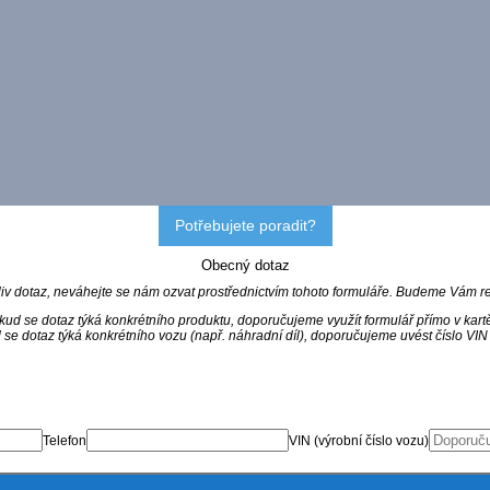
Potřebujete poradit?
Obecný dotaz
iv dotaz, neváhejte se nám ozvat prostřednictvím tohoto formuláře. Budeme Vám re
kud se dotaz týká konkrétního produktu, doporučujeme využít formulář přímo v kart
se dotaz týká konkrétního vozu (např. náhradní díl), doporučujeme uvést číslo VI
Telefon
VIN (výrobní číslo vozu)