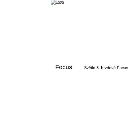
Příslušenství a díly Ford
Ford Perfo
Focus
Světlo 3. brzdové Focus 