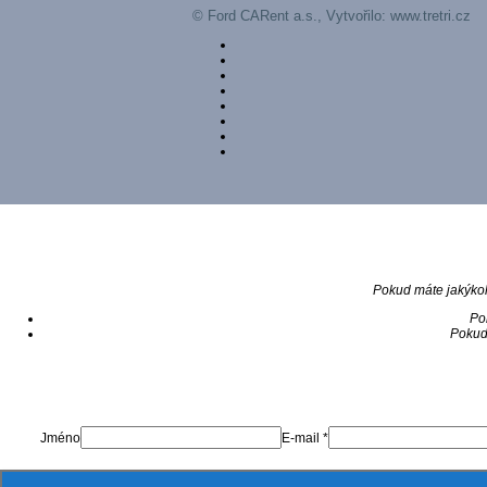
© Ford CARent a.s., Vytvořilo:
www.tretri.cz
Pokud máte jakýkol
Po
Pokud 
Jméno
E-mail *