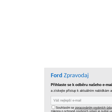
Ford
Zpravodaj
Přihlaste se k odběru našeho e-ma
a získejte přístup k aktuálním nabídkám 
Souhlasím se
zpracováním osobních úda
zákona o ochraně osobních údajů je nutné ud