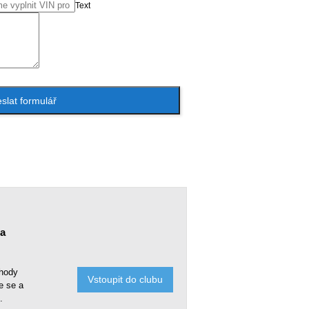
Text
slat formulář
ra
ýhody
Vstoupit do clubu
e se a
.