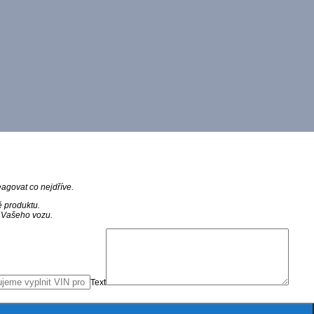
agovat co nejdříve.
ě produktu.
N Vašeho vozu.
Text