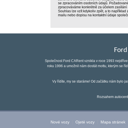
se zpracováním osobních údajů. Požadovan
zpracováváme konkrétně za účelem zasílání 
Souhlas lze vzít kdykoliv zpět, a to například
mailu nebo dopisu na kontaktní údaje společn
Ford
Společnost Ford CARent vznikla v roce 1993 nejdříve 
roku 1996 a umožnil nám dostát mottu, kterým se ří
Vy řídíte, my se staráme! Od začátku nám bylo ja
Rozsahem autocentr
Nové vozy
Ojeté vozy
Mapa stránek