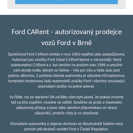
Ford CARent - autorizovaný prodejce
vozů Ford v Brně
Společnost Ford CARent vznikla v roce 1993 nejdříve jako autopůjčovna.
Autorizaci pro značku Ford získal CARent teprve o rok později. Nový
autokomplex CARent a.s. byl otevřen na podzim roku 1996 a umožnil
nám dostát mottu, kterým se řídíme – Vše pro Vás a Vaše auto pod
jednou střechou. Z pohledu klienta autocentra je výhodné mít nabízenou
kompletní modelovou řadu automobilů značky Ford i všechny související
poprodejní služby na jedné adrese.
Vy řídíte, my se staráme! Od začátku nám bylo jasné, že pokud chceme
být na trhu úspěšní, musíme se odlišit. Snažíme se proto o maximální
zákaznický přístup a jsme stále otevřeni připomínkám ze strany
zákazníků, protože vždy je co zlepšovat.
Rozsahem autocentra a objemy obchodu se dlouhodobě řadíme mezi
prvních pět dealerů vozidel Ford v České Republice.