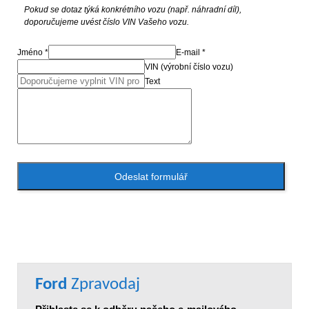
Pokud se dotaz týká konkrétního vozu (např. náhradní díl),
doporučujeme uvést číslo VIN Vašeho vozu.
Jméno *
E-mail *
VIN (výrobní číslo vozu)
Text
Odeslat formulář
Ford
Zpravodaj