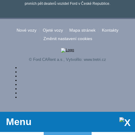
prvních pět dealerů vozidel Ford v České Republice.
Nové vozy
Ojeté vozy
Mapa stránek
Kontakty
Změnit nastavení cookies
© Ford CARent a.s., Vytvořilo:
www.tretri.cz
Menu