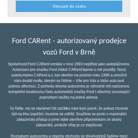
Vstoupit do clubu
Ford CARent - autorizovaný prodejce
vozů Ford v Brně
Společnost Ford CARent vznikla v roce 1993 nejdříve jako autopůjčovna.
Autorizaci pro značku Ford získal CARent teprve o rok později. Nový
autokomplex CARent a.s. byl otevřen na podzim roku 1996 a umožnil
nám dostát mottu, kterým se řídíme – Vše pro Vás a Vaše auto pod
jednou střechou. Z pohledu klienta autocentra je výhodné mít nabízenou
kompletní modelovou řadu automobilů značky Ford i všechny související
poprodejní služby na jedné adrese.
Vy řídíte, my se staráme! Od začátku nám bylo jasné, že pokud chceme
být na trhu úspěšní, musíme se odlišit. Snažíme se proto o maximální
zákaznický přístup a jsme stále otevřeni připomínkám ze strany
zákazníků, protože vždy je co zlepšovat.
Rozsahem autocentra a objemy obchodu se dlouhodobě řadíme mezi