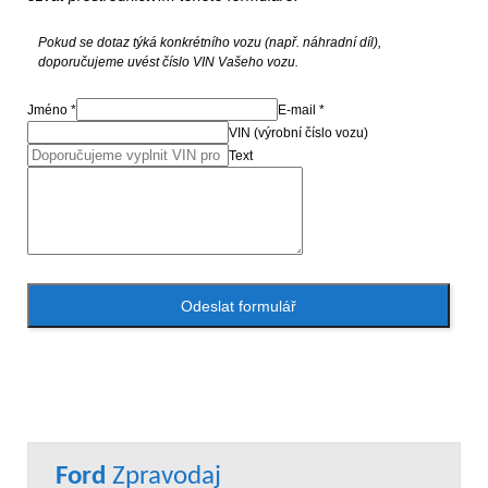
Pokud se dotaz týká konkrétního vozu (např. náhradní díl),
doporučujeme uvést číslo VIN Vašeho vozu.
Jméno *
E-mail *
VIN (výrobní číslo vozu)
Text
Odeslat formulář
Ford
Zpravodaj