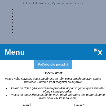
© Ford CARent a.s., Vytvořilo:
www.tretri.cz
Menu
Potřebujete poradit?
Obecný dotaz
Pokud máte jakýkoliv dotaz, neváhejte se nám ozvat prostřednictvím tohoto
formuláře. Budeme Vám reagovat co nejdříve.
Pokud se dotaz týká konkrétního produktu, doporučujeme využít formulář
přímo v kartě produktu.
Pokud se dotaz týká konkrétního vozu (např. náhradní díl), doporučujeme
uvést číslo VIN Vašeho vozu.
Jméno
E-mail *