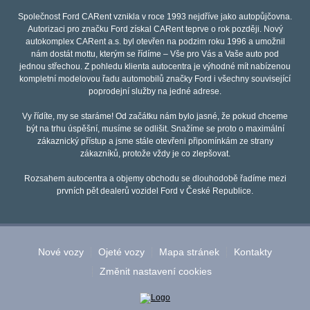
Společnost Ford CARent vznikla v roce 1993 nejdříve jako autopůjčovna.
Autorizaci pro značku Ford získal CARent teprve o rok později. Nový
autokomplex CARent a.s. byl otevřen na podzim roku 1996 a umožnil
nám dostát mottu, kterým se řídíme – Vše pro Vás a Vaše auto pod
jednou střechou. Z pohledu klienta autocentra je výhodné mít nabízenou
kompletní modelovou řadu automobilů značky Ford i všechny související
poprodejní služby na jedné adrese.
Vy řídíte, my se staráme! Od začátku nám bylo jasné, že pokud chceme
být na trhu úspěšní, musíme se odlišit. Snažíme se proto o maximální
zákaznický přístup a jsme stále otevřeni připomínkám ze strany
zákazníků, protože vždy je co zlepšovat.
Rozsahem autocentra a objemy obchodu se dlouhodobě řadíme mezi
prvních pět dealerů vozidel Ford v České Republice.
Nové vozy
Ojeté vozy
Mapa stránek
Kontakty
Změnit nastavení cookies