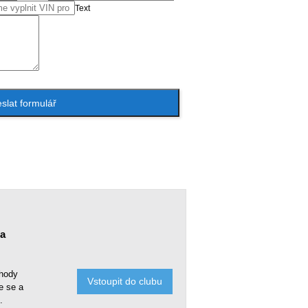
Text
slat formulář
ra
ýhody
Vstoupit do clubu
e se a
.