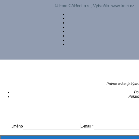
© Ford CARent a.s., Vytvořilo:
www.tretri.cz
Pokud máte jakýkol
Po
Pokud 
Jméno
E-mail *