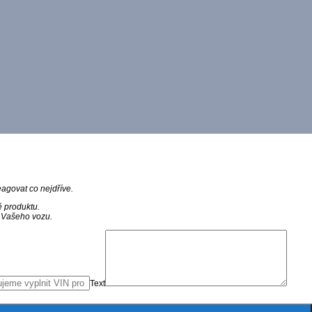
agovat co nejdříve.
ě produktu.
N Vašeho vozu.
Text