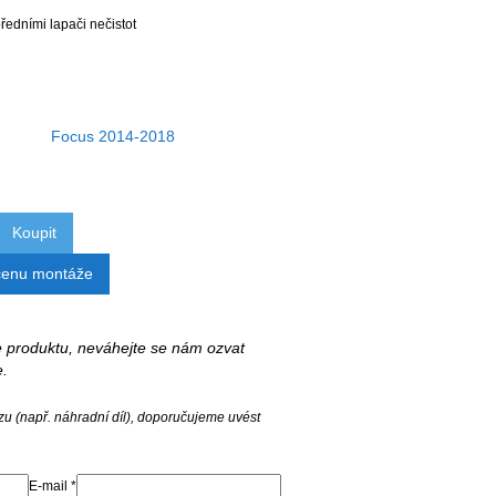
edními lapači nečistot
Focus 2014-2018
Koupit
cenu montáže
 se produktu, neváhejte se nám ozvat
e.
zu (např. náhradní díl), doporučujeme uvést
E-mail *