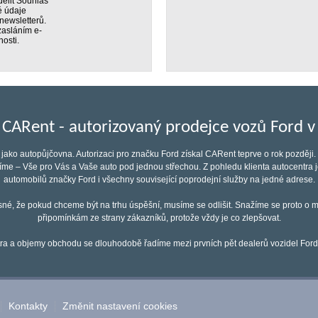
ělit Souhlas
é údaje
newsletterů.
 zasláním e-
osti.
 CARent - autorizovaný prodejce vozů Ford v
jako autopůjčovna. Autorizaci pro značku Ford získal CARent teprve o rok pozděj
díme – Vše pro Vás a Vaše auto pod jednou střechou. Z pohledu klienta autocentr
automobilů značky Ford i všechny související poprodejní služby na jedné adrese.
sné, že pokud chceme být na trhu úspěšní, musíme se odlišit. Snažíme se proto o m
připomínkám ze strany zákazníků, protože vždy je co zlepšovat.
a a objemy obchodu se dlouhodobě řadíme mezi prvních pět dealerů vozidel Ford
Kontakty
Změnit nastavení cookies