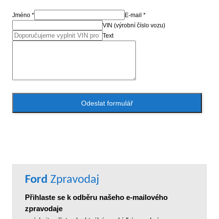
Jméno *
E-mail *
VIN (výrobní číslo vozu)
Text
Odeslat formulář
Ford
Zpravodaj
Přihlaste se k odběru našeho e-mailového
zpravodaje