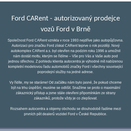
Ford CARent - autorizovaný prodejce
vozů Ford v Brně
Společnost Ford CARent vznikla v roce 1993 nejdříve jako autopůjčovna.
Autorizaci pro značku Ford získal CARent teprve o rok později. Nový
autokomplex CARent a.s. byl otevřen na podzim roku 1996 a umožnil
nám dostát mottu, kterým se řídíme – Vše pro Vás a Vaše auto pod
jednou střechou. Z pohledu klienta autocentra je výhodné mít nabízenou
kompletní modelovou řadu automobilů značky Ford i všechny související
poprodejní služby na jedné adrese.
Vy řídíte, my se staráme! Od začátku nám bylo jasné, že pokud chceme
být na trhu úspěšní, musíme se odlišit. Snažíme se proto o maximální
zákaznický přístup a jsme stále otevřeni připomínkám ze strany
zákazníků, protože vždy je co zlepšovat.
Rozsahem autocentra a objemy obchodu se dlouhodobě řadíme mezi
prvních pět dealerů vozidel Ford v České Republice.