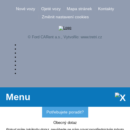
Nové vozy
Ojeté vozy
Mapa stránek
Kontakty
Změnit nastavení cookies
© Ford CARent a.s., Vytvořilo:
www.tretri.cz
Menu
Potřebujete poradit?
Obecný dotaz
Pokud máte jakýkoliv dotaz, neváhejte se nám ozvat prostřednictvím tohoto