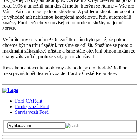
rok později. Nový autokomplex CARent a.s. byl otevřen na podzim
roku 1996 a umožnil nám dostát mottu, kterým se řídíme – Vše pro
Vás a Vaše auto pod jednou střechou. Z pohledu klienta autocentra
je výhodné mít nabízenou kompletní modelovou řadu automobilů
značky Ford i všechny související poprodejní služby na jedné
adrese.
Vy řídíte, my se staráme! Od začátku nám bylo jasné, že pokud
chceme být na trhu úspěšní, musíme se odlišit. Snažíme se proto o
maximální zákaznický přístup a jsme stále otevřeni připomínkám ze
strany zákazníků, protože vždy je co zlepšovat.
Rozsahem autocentra a objemy obchodu se dlouhodobě řadíme
mezi prvních pět dealerů vozidel Ford v České Republice.
Ford CARent
Prodej vozů Ford
Servis vozů Ford