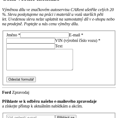
Výměnou dílu ve značkovém autoservisu CARent ušetříte celých 20
%. Slevu poskytujeme na práci i materiál u vozů starších pěti
let. Uvedenou slevu nelze uplatnit na samostatný díl v e-shopu nebo
na prodejně. Poptejte u nás cenu výměny dílu.
Jméno *
E-mail *
VIN (výrobní číslo vozu) *
Text
Odeslat formulář
Ford
Zpravodaj
Přihlaste se k odběru našeho e-mailového zpravodaje
a získejte přístup k aktuálním nabídkám a akcím.
Přihlásit se