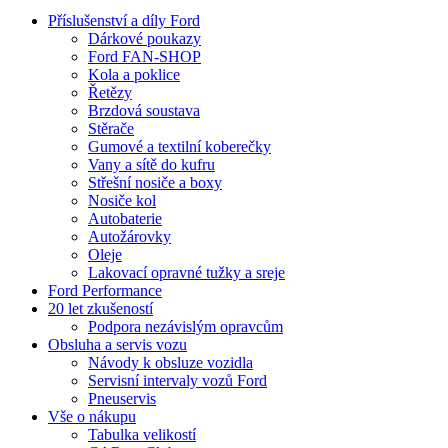
Příslušenství a díly Ford
Dárkové poukazy
Ford FAN-SHOP
Kola a poklice
Řetězy
Brzdová soustava
Stěrače
Gumové a textilní koberečky
Vany a sítě do kufru
Střešní nosiče a boxy
Nosiče kol
Autobaterie
Autožárovky
Oleje
Lakovací opravné tužky a sreje
Ford Performance
20 let zkušeností
Podpora nezávislým opravcům
Obsluha a servis vozu
Návody k obsluze vozidla
Servisní intervaly vozů Ford
Pneuservis
Vše o nákupu
Tabulka velikostí