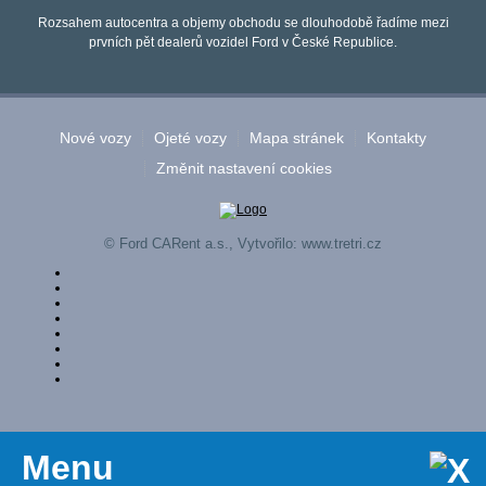
Rozsahem autocentra a objemy obchodu se dlouhodobě řadíme mezi
prvních pět dealerů vozidel Ford v České Republice.
Nové vozy
Ojeté vozy
Mapa stránek
Kontakty
Změnit nastavení cookies
© Ford CARent a.s., Vytvořilo:
www.tretri.cz
Menu