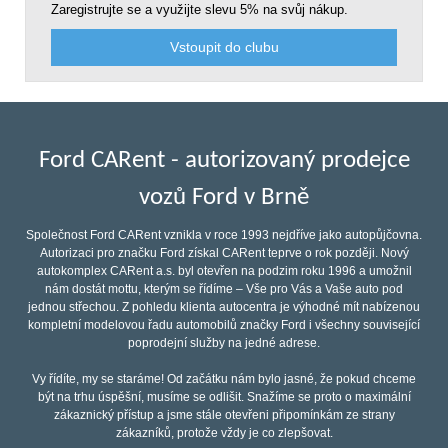
Zaregistrujte se a využijte slevu 5% na svůj nákup.
Vstoupit do clubu
Ford CARent - autorizovaný prodejce
vozů Ford v Brně
Společnost Ford CARent vznikla v roce 1993 nejdříve jako autopůjčovna.
Autorizaci pro značku Ford získal CARent teprve o rok později. Nový
autokomplex CARent a.s. byl otevřen na podzim roku 1996 a umožnil
nám dostát mottu, kterým se řídíme – Vše pro Vás a Vaše auto pod
jednou střechou. Z pohledu klienta autocentra je výhodné mít nabízenou
kompletní modelovou řadu automobilů značky Ford i všechny související
poprodejní služby na jedné adrese.
Vy řídíte, my se staráme! Od začátku nám bylo jasné, že pokud chceme
být na trhu úspěšní, musíme se odlišit. Snažíme se proto o maximální
zákaznický přístup a jsme stále otevřeni připomínkám ze strany
zákazníků, protože vždy je co zlepšovat.