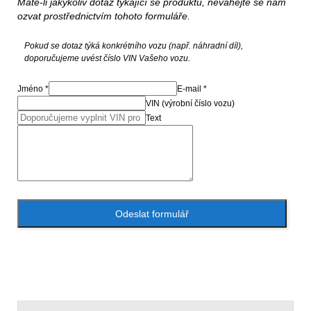
Máte-li jakýkoliv dotaz týkající se produktu, neváhejte se nám
ozvat prostřednictvím tohoto formuláře.
Pokud se dotaz týká konkrétního vozu (např. náhradní díl),
doporučujeme uvést číslo VIN Vašeho vozu.
Jméno *
E-mail *
VIN (výrobní číslo vozu)
Text
Odeslat formulář