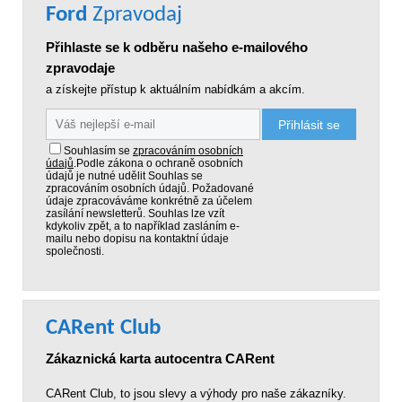
Ford
Zpravodaj
Přihlaste se k odběru našeho e-mailového
zpravodaje
a získejte přístup k aktuálním nabídkám a akcím.
Přihlásit se
Souhlasím se
zpracováním osobních
údajů
.
Podle zákona o ochraně osobních
údajů je nutné udělit Souhlas se
zpracováním osobních údajů. Požadované
údaje zpracováváme konkrétně za účelem
zasílání newsletterů. Souhlas lze vzít
kdykoliv zpět, a to například zasláním e-
mailu nebo dopisu na kontaktní údaje
společnosti.
CARent Club
Zákaznická karta autocentra CARent
CARent Club, to jsou slevy a výhody pro naše zákazníky.