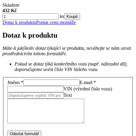
Skladem
432 Kč
ks
Koupit
Dotaz k produktu
Poptat cenu montáže
Dotaz k produktu
Máte-li jakýkoliv dotaz týkající se produktu, neváhejte se nám ozvat
prostřednictvím tohoto formuláře.
Pokud se dotaz týká konkrétního vozu (např. náhradní díl),
doporučujeme uvést číslo VIN Vašeho vozu.
Jméno *
E-mail *
VIN (výrobní číslo vozu)
Text
Odeslat formulář