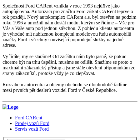
Společnost Ford CARent vznikla v roce 1993 nejdříve jako
autopůjčovna. Autorizaci pro značku Ford získal CARent teprve o
rok později. Nový autokomplex CARent a.s. byl otevřen na podzim
roku 1996 a umožnil nám dostát mottu, kterým se řídíme – Vše pro
Vás a Vaše auto pod jednou střechou. Z pohledu klienta autocentra
je výhodné mít nabízenou kompletní modelovou řadu automobilů
značky Ford i všechny související poprodejní služby na jedné
adrese.
Vy řídíte, my se staráme! Od začátku nám bylo jasné, že pokud
chceme být na trhu úspěšní, musíme se odlišit. Snažíme se proto o
maximální zákaznický přístup a jsme stále otevřeni připomínkám ze
strany zákazníků, protože vždy je co zlepšovat.
Rozsahem autocentra a objemy obchodu se dlouhodobě řadíme
mezi prvních pět dealerů vozidel Ford v České Republice.
Ford CARent
Prodej vozů Ford
Servis vozů Ford