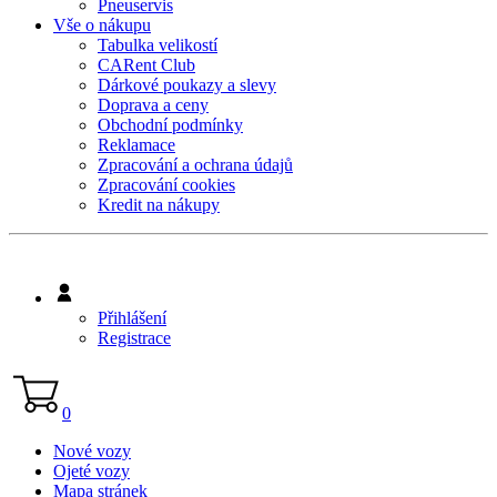
Pneuservis
Vše o nákupu
Tabulka velikostí
CARent Club
Dárkové poukazy a slevy
Doprava a ceny
Obchodní podmínky
Reklamace
Zpracování a ochrana údajů
Zpracování cookies
Kredit na nákupy
Přihlášení
Registrace
0
Nové vozy
Ojeté vozy
Mapa stránek