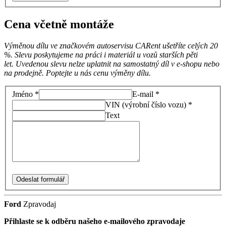
Cena včetně montáže
Výměnou dílu ve značkovém autoservisu CARent ušetříte celých 20
%. Slevu poskytujeme na práci i materiál u vozů starších pěti
let. Uvedenou slevu nelze uplatnit na samostatný díl v e-shopu nebo
na prodejně. Poptejte u nás cenu výměny dílu.
Jméno *
E-mail *
VIN (výrobní číslo vozu) *
Text
Odeslat formulář
Ford
Zpravodaj
Přihlaste se k odběru našeho e-mailového zpravodaje