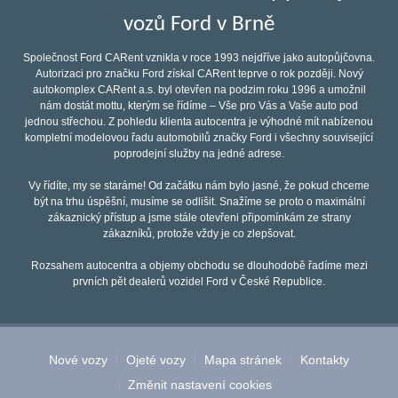
vozů Ford v Brně
Společnost Ford CARent vznikla v roce 1993 nejdříve jako autopůjčovna.
Autorizaci pro značku Ford získal CARent teprve o rok později. Nový
autokomplex CARent a.s. byl otevřen na podzim roku 1996 a umožnil
nám dostát mottu, kterým se řídíme – Vše pro Vás a Vaše auto pod
jednou střechou. Z pohledu klienta autocentra je výhodné mít nabízenou
kompletní modelovou řadu automobilů značky Ford i všechny související
poprodejní služby na jedné adrese.
Vy řídíte, my se staráme! Od začátku nám bylo jasné, že pokud chceme
být na trhu úspěšní, musíme se odlišit. Snažíme se proto o maximální
zákaznický přístup a jsme stále otevřeni připomínkám ze strany
zákazníků, protože vždy je co zlepšovat.
Rozsahem autocentra a objemy obchodu se dlouhodobě řadíme mezi
prvních pět dealerů vozidel Ford v České Republice.
Nové vozy
Ojeté vozy
Mapa stránek
Kontakty
Změnit nastavení cookies