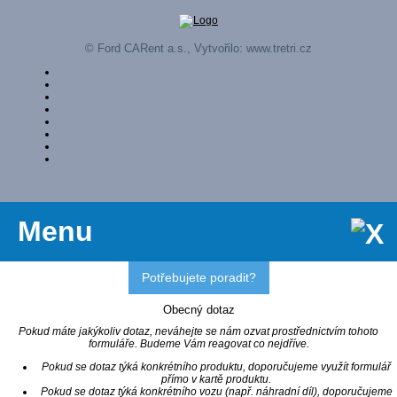
© Ford CARent a.s., Vytvořilo:
www.tretri.cz
Menu
Potřebujete poradit?
Obecný dotaz
Pokud máte jakýkoliv dotaz, neváhejte se nám ozvat prostřednictvím tohoto
formuláře. Budeme Vám reagovat co nejdříve.
Pokud se dotaz týká konkrétního produktu, doporučujeme využít formulář
přímo v kartě produktu.
Pokud se dotaz týká konkrétního vozu (např. náhradní díl), doporučujeme