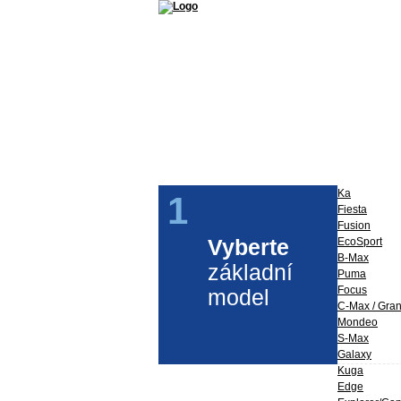
Příslušenství a díly Ford
Ford Perfo
Ka
1
Fiesta
Fusion
Vyberte
EcoSport
B-Max
základní
Puma
Focus
model
C-Max / Gra
Mondeo
S-Max
Galaxy
Kuga
Edge