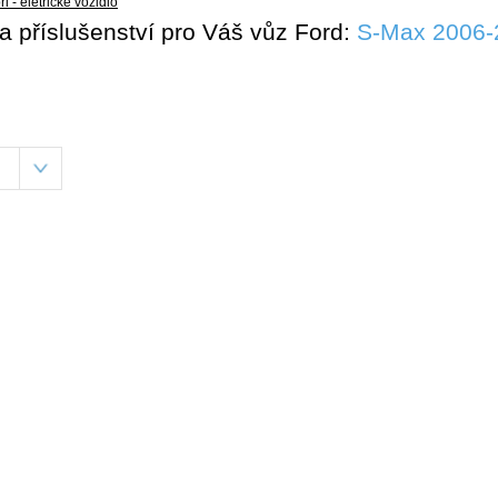
i - eletrické vozidlo
 a příslušenství pro Váš vůz Ford:
S-Max 2006-
-E - eletrické vozidlo
rneo Courier
urneo Connect
urneo Custom