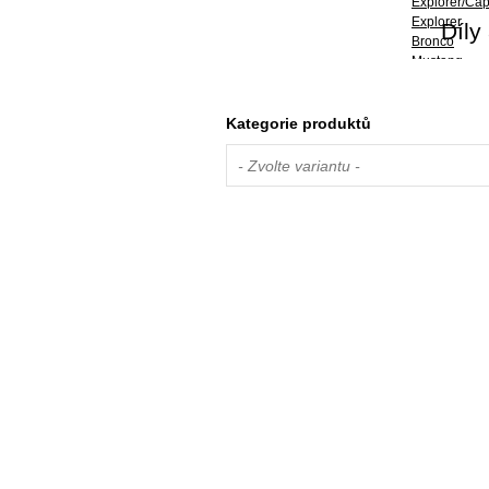
Explorer/Capr
Explorer
Díly
Bronco
Mustang
Mustang Mach
Transit / Tou
Transit / To
Kategorie produktů
Transit / To
Transit
- Zvolte variantu -
Ranger