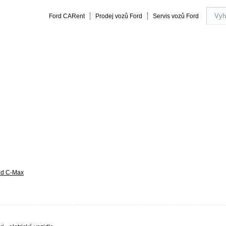
Ford CARent
Prodej vozů Ford
Servis vozů Ford
rmance
20 let zkušeností
Obsluha a servis vozu
Vše o náku
nd C-Max