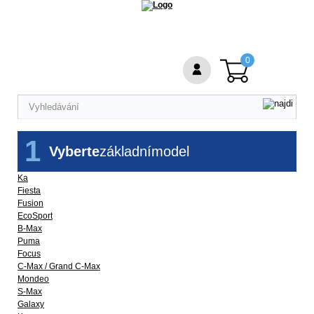
0
1
Vyberte
základní
model
Ka
Fiesta
Fusion
EcoSport
B-Max
Puma
Focus
C-Max / Grand C-Max
Mondeo
S-Max
Galaxy