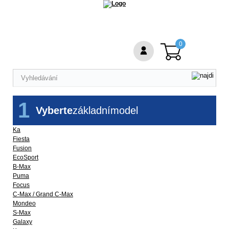
0
1
Vyberte
základní
model
Ka
Fiesta
Fusion
EcoSport
B-Max
Puma
Focus
C-Max / Grand C-Max
Mondeo
S-Max
Galaxy