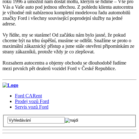
roku 1996 a umožnil nám dostát mottu, kterým se řídíme – Vše pro
Vás a Vaše auto pod jednou střechou. Z pohledu klienta autocentra
je výhodné mít nabízenou kompletní modelovou řadu automobilů
značky Ford i všechny související poprodejní služby na jedné
adrese.
Vy řídíte, my se staráme! Od začátku nám bylo jasné, že pokud
chceme být na trhu úspěšní, musíme se odlišit. Snažíme se proto o
maximální zákaznický přístup a jsme stále otevřeni připomínkám ze
strany zákazníků, protože vždy je co zlepšovat.
Rozsahem autocentra a objemy obchodu se dlouhodobě řadíme
mezi prvních pět dealerů vozidel Ford v České Republice.
Ford CARent
Prodej vozů Ford
Servis vozů Ford