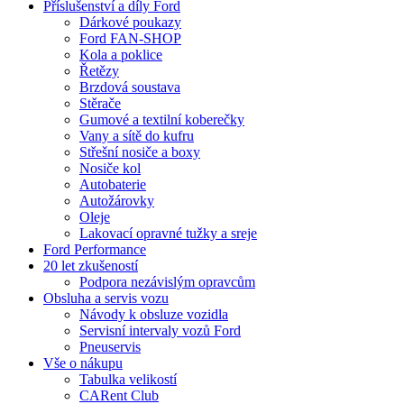
Příslušenství a díly Ford
Dárkové poukazy
Ford FAN-SHOP
Kola a poklice
Řetězy
Brzdová soustava
Stěrače
Gumové a textilní koberečky
Vany a sítě do kufru
Střešní nosiče a boxy
Nosiče kol
Autobaterie
Autožárovky
Oleje
Lakovací opravné tužky a sreje
Ford Performance
20 let zkušeností
Podpora nezávislým opravcům
Obsluha a servis vozu
Návody k obsluze vozidla
Servisní intervaly vozů Ford
Pneuservis
Vše o nákupu
Tabulka velikostí
CARent Club