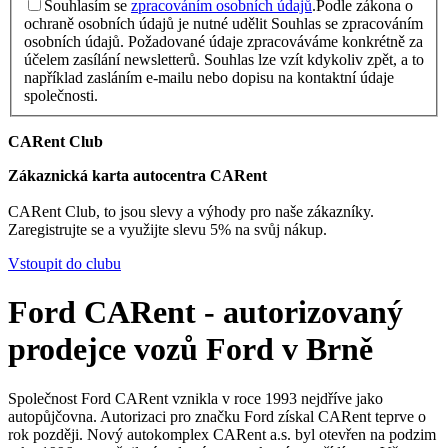
Souhlasím se
zpracováním osobních údajů
.
Podle zákona o
ochraně osobních údajů je nutné udělit Souhlas se zpracováním
osobních údajů. Požadované údaje zpracováváme konkrétně za
účelem zasílání newsletterů. Souhlas lze vzít kdykoliv zpět, a to
například zasláním e-mailu nebo dopisu na kontaktní údaje
společnosti.
CARent Club
Zákaznická karta autocentra CARent
CARent Club, to jsou slevy a výhody pro naše zákazníky.
Zaregistrujte se a využijte slevu 5% na svůj nákup.
Vstoupit do clubu
Ford CARent - autorizovaný
prodejce vozů Ford v Brně
Společnost Ford CARent vznikla v roce 1993 nejdříve jako
autopůjčovna. Autorizaci pro značku Ford získal CARent teprve o
rok později. Nový autokomplex CARent a.s. byl otevřen na podzim