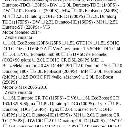
Duratorq-TDCi (130PS) - DW
2.0L Duratorq-TDCi (143PS) -
DW
2.0L EcoBoost (200PS) - MI4
2.0L EcoBoost (240PS) -
MI4
2.2L Duratorq DOHC CR DI (200PS)
2.2L Duratorq-
TDCi (175PS) - DW
2.3L Duratec-HE (160PS) - MI4
2.5L
Duratec-ST (220PS) - VI5
Motor Mondeo 2014-
- Zvolte variantu -
1.0L EcoBoost 120PS/125PS
1.5L GTDI I4
1.5L SOHC
DI TC Diesel DV5FD A
Vznětový motor 1.5 SOHC DI TC I4
1.6L DV6C Econetic Sub-90
1.6 DV6C ne Econetic
(CO2>90 g/km)
2.0L DOHC CR DSL 204PS MID
Benz./elektr. motor 2.0 4V DOHC PFI
2.0 Duratorq 150k
2.0
Duratorq 180k
2.0L EcoBoost (200PS) - MI4
2.0L EcoBoost
(240PS)
2.5 DOHC PFI 4válc. zážehový
2.0L EcoBoost
(250PS)
Motor S-Max 2006-2010
- Zvolte variantu -
1.6L Duratorq CR TC (115PS) - DV6
1.6L EcoBoost SCTi
160/182PS-Sigma
1.8L Duratorq-TDCi (100PS) - Lynx
1.8L
Duratorq-TDCi (125PS) - Lynx
2.0L Duratec FFV DOHC
(145PS)
2.0L Duratec-HE (145PS) - MI4
2.0L Duratorq CR
TC (136PS) - DW10C
2.0L Duratorq CR TC (140PS) - DW10C
2.0L Duratorq DOHC CR TC (115PS)
2.0 Duratorq DOHC