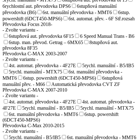
6rychlostní aut. převodovka DPS6
6stupňová manuální
převodovka (B6)
6st. manuální převodovka - MMT6
6stup.
powershift (6DCT450-MPS6)
6st. automat. přev. - 6F Stř.rozsah
Převodovka Focus 2018-
- Zvolte variantu -
6stupňová aut. převodovka 6F15
6 Speed Manual Trans - B6
6stup. man. převod. Getrag – 6MX65
8stupňová aut.
převodovka 8F35
Převodovka C-MAX 2003-2007
- Zvolte variantu -
4st. automat. převodovka - 4F27E
5rychl. manuální - B5/IB5
5rychl. manuální - MTX75
6st. manuální převodovka -
MMT6
6stup. powershift (6DCT450-MPS6)
6stupňová
manuální přev. - M66
Automatická převodovka CVT ZF
Převodovka C-MAX 2007-2010
- Zvolte variantu -
4st. automat. převodovka - 4F27E
4st. automat. převodovka -
4F27E
5rychl. manuální - B5/IB5
5rychl. manuální - MTX75
6st. manuální převodovka - MMT6
6stup. powershift
(6DCT450-MPS6)
Převodovka C-Max 2010-2015
- Zvolte variantu -
5rychl. manuální - B5/IB5
6st. manuální převodovka - MMT6