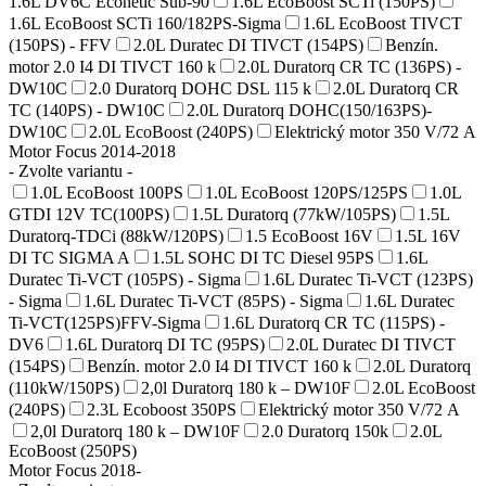
1.6L DV6C Econetic Sub-90
1.6L EcoBoost SCTi (150PS)
1.6L EcoBoost SCTi 160/182PS-Sigma
1.6L EcoBoost TIVCT
(150PS) - FFV
2.0L Duratec DI TIVCT (154PS)
Benzín.
motor 2.0 I4 DI TIVCT 160 k
2.0L Duratorq CR TC (136PS) -
DW10C
2.0 Duratorq DOHC DSL 115 k
2.0L Duratorq CR
TC (140PS) - DW10C
2.0L Duratorq DOHC(150/163PS)-
DW10C
2.0L EcoBoost (240PS)
Elektrický motor 350 V/72 A
Motor Focus 2014-2018
- Zvolte variantu -
1.0L EcoBoost 100PS
1.0L EcoBoost 120PS/125PS
1.0L
GTDI 12V TC(100PS)
1.5L Duratorq (77kW/105PS)
1.5L
Duratorq-TDCi (88kW/120PS)
1.5 EcoBoost 16V
1.5L 16V
DI TC SIGMA A
1.5L SOHC DI TC Diesel 95PS
1.6L
Duratec Ti-VCT (105PS) - Sigma
1.6L Duratec Ti-VCT (123PS)
- Sigma
1.6L Duratec Ti-VCT (85PS) - Sigma
1.6L Duratec
Ti-VCT(125PS)FFV-Sigma
1.6L Duratorq CR TC (115PS) -
DV6
1.6L Duratorq DI TC (95PS)
2.0L Duratec DI TIVCT
(154PS)
Benzín. motor 2.0 I4 DI TIVCT 160 k
2.0L Duratorq
(110kW/150PS)
2,0l Duratorq 180 k – DW10F
2.0L EcoBoost
(240PS)
2.3L Ecoboost 350PS
Elektrický motor 350 V/72 A
2,0l Duratorq 180 k – DW10F
2.0 Duratorq 150k
2.0L
EcoBoost (250PS)
Motor Focus 2018-