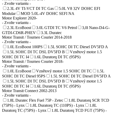
- Zvolte variantu -
2.3L 4V TI-VCT DI TC Gas
5.0L V8 32V DOHC EFI
Modular
MOD 5.0L-4V DOHC SEFI NA
Motor Explorer 2020-
- Zvolte variantu -
2.3L EcoBoost
3.0L GTDI TC V6 Petrol
3,0l Nano-D4-G-
GTDI-CD6R-PHEV
3.3L Duratec
Motor Transit / Tourneo Courier 2014-2018
- Zvolte variantu -
1.0L EcoBoost 100PS
1.5L SOHC DI TC Diesel DV5FD A
1.5L SOHC DI TC DSL DV5FD B
Vznětový motor 1.5
SOHC DI TC I4
1.6L Duratorq DI TC (95PS)
Motor Transit / Tourneo Courier 2018-
- Zvolte variantu -
1.0L EcoBoost
Vznětový motor 1.5 SOHC DI TC
1.5L
SOHC DI TC Diesel 95PS
1.5L SOHC DI TC Diesel DV5FD A
1.5L SOHC DI TC DSL DV5FD B
Vznětový motor 1.5
SOHC DI TC I4
1.6L Duratorq DI TC (95PS)
Motor Transit Connect 2002-2013
- Zvolte variantu -
1.8L Duratec Flex Fuel 75P - Zetec
1.8L Duratorq SCR TCD
(75PS) - Lynx
1.8L Duratorq TC (110PS) - Lynx
1.8L
Duratorq TC (75PS) - Lynx
1.8L Duratorq TCD FGT (75PS) -