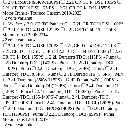
2.0 EcoBlue (96KW/130PS)
2.2L CR TC I4 DSL 100PS
2.2L CR TC I4 DSL 125 PS
2.2L CR TC I4 DSL 155PS
Motor Transit / Tourneo Custom 2018-2023
- Zvolte variantu -
Vznětový 2,0l CR TC Panther C
2.2L CR TC I4 DSL 100PS
2.2L CR TC I4 DSL 125 PS
2.2L CR TC I4 DSL 155PS
Motor Transit 2006-2014
- Zvolte variantu -
2.2L CR TC I4 DSL 100PS
2.2L CR TC I4 DSL 125 PS
2.2L CR TC I4 DSL 135PS
2.2L CR TC I4 DSL 140PS
2.2L
CR TC I4 DSL 155PS
2.2L Duratorq TDCi (115PS) - Puma
2.2L Duratorq TDCi (140PS) - Puma
2.2L Duratorq-TDCi
(110PS) - Puma
2.2L Duratorq-TDCi (130PS) - Puma
2.2L
Duratorq-TDCi (85PS) - Puma
2.3L Duratec-HE (145PS) - MI4
2.4L Duratorq (85kW/115PS)
2.4L Duratorq-DI (100PS) -
Puma
2.4L Duratorq-DI (120PS) - Puma
2.4L Duratorq-DI
(130PS) - Puma
2.4L Duratorq-TDCi (100PS) - Puma
2.4L
Duratorq-TDCi (135/140PS)-Puma
2.4L Duratorq-TDCi
HPCR(100PS)-Puma
2.4L Duratorq-TDCi HPCR(120PS)-Puma
2.4L Duratorq-TDCi HPCR(140PS)-Puma
3.2L Duratorq-
TDCi (200PS) - Puma
2.2L Duratorq-TDCi (85PS) - Puma
Motor Transit 2014-2019
- Zvolte variantu -