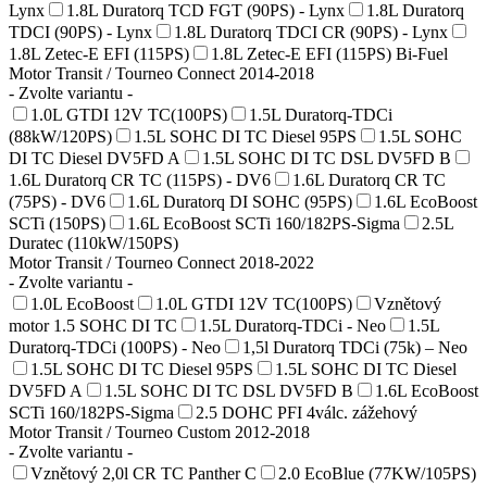
Lynx
1.8L Duratorq TCD FGT (90PS) - Lynx
1.8L Duratorq
TDCI (90PS) - Lynx
1.8L Duratorq TDCI CR (90PS) - Lynx
1.8L Zetec-E EFI (115PS)
1.8L Zetec-E EFI (115PS) Bi-Fuel
Motor Transit / Tourneo Connect 2014-2018
- Zvolte variantu -
1.0L GTDI 12V TC(100PS)
1.5L Duratorq-TDCi
(88kW/120PS)
1.5L SOHC DI TC Diesel 95PS
1.5L SOHC
DI TC Diesel DV5FD A
1.5L SOHC DI TC DSL DV5FD B
1.6L Duratorq CR TC (115PS) - DV6
1.6L Duratorq CR TC
(75PS) - DV6
1.6L Duratorq DI SOHC (95PS)
1.6L EcoBoost
SCTi (150PS)
1.6L EcoBoost SCTi 160/182PS-Sigma
2.5L
Duratec (110kW/150PS)
Motor Transit / Tourneo Connect 2018-2022
- Zvolte variantu -
1.0L EcoBoost
1.0L GTDI 12V TC(100PS)
Vznětový
motor 1.5 SOHC DI TC
1.5L Duratorq-TDCi - Neo
1.5L
Duratorq-TDCi (100PS) - Neo
1,5l Duratorq TDCi (75k) – Neo
1.5L SOHC DI TC Diesel 95PS
1.5L SOHC DI TC Diesel
DV5FD A
1.5L SOHC DI TC DSL DV5FD B
1.6L EcoBoost
SCTi 160/182PS-Sigma
2.5 DOHC PFI 4válc. zážehový
Motor Transit / Tourneo Custom 2012-2018
- Zvolte variantu -
Vznětový 2,0l CR TC Panther C
2.0 EcoBlue (77KW/105PS)