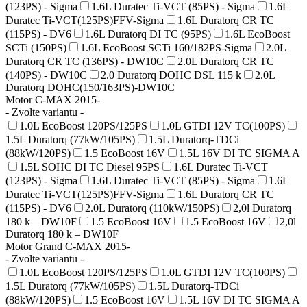
(123PS) - Sigma
1.6L Duratec Ti-VCT (85PS) - Sigma
1.6L
Duratec Ti-VCT(125PS)FFV-Sigma
1.6L Duratorq CR TC
(115PS) - DV6
1.6L Duratorq DI TC (95PS)
1.6L EcoBoost
SCTi (150PS)
1.6L EcoBoost SCTi 160/182PS-Sigma
2.0L
Duratorq CR TC (136PS) - DW10C
2.0L Duratorq CR TC
(140PS) - DW10C
2.0 Duratorq DOHC DSL 115 k
2.0L
Duratorq DOHC(150/163PS)-DW10C
Motor C-MAX 2015-
- Zvolte variantu -
1.0L EcoBoost 120PS/125PS
1.0L GTDI 12V TC(100PS)
1.5L Duratorq (77kW/105PS)
1.5L Duratorq-TDCi
(88kW/120PS)
1.5 EcoBoost 16V
1.5L 16V DI TC SIGMA A
1.5L SOHC DI TC Diesel 95PS
1.6L Duratec Ti-VCT
(123PS) - Sigma
1.6L Duratec Ti-VCT (85PS) - Sigma
1.6L
Duratec Ti-VCT(125PS)FFV-Sigma
1.6L Duratorq CR TC
(115PS) - DV6
2.0L Duratorq (110kW/150PS)
2,0l Duratorq
180 k – DW10F
1.5 EcoBoost 16V
1.5 EcoBoost 16V
2,0l
Duratorq 180 k – DW10F
Motor Grand C-MAX 2015-
- Zvolte variantu -
1.0L EcoBoost 120PS/125PS
1.0L GTDI 12V TC(100PS)
1.5L Duratorq (77kW/105PS)
1.5L Duratorq-TDCi
(88kW/120PS)
1.5 EcoBoost 16V
1.5L 16V DI TC SIGMA A