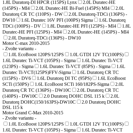
1.8L Duratorq-DI HPCR (115PS) Lynx
2.0L Duratec-HE
(145PS) - MI4
2.0L Duratec-HE Bi-Fuel (145PS) MI4
2.0L
Duratorq CR TC (110PS) - DW
2.0L Duratorq-TDCi (136PS) -
DW10
1.6L Duratec 16V PFI (100PS) Sigma
1.6L Duratorq
TDCi (100PS) - DV
1.8L Duratec-HE PFI (125PS) - MI4
1.8L
Duratec-HE PFI (125PS) - MI4
2.0L Duratec-HE (145PS) - MI4
2.0L Duratorq-TDCi (136PS) - DW10
Motor C-max 2010-2015
- Zvolte variantu -
1.0L EcoBoost 120PS/125PS
1.0L GTDI 12V TC(100PS)
1.6L Duratec Ti-VCT (105PS) - Sigma
1.6L Duratec Ti-VCT
(123PS) - Sigma
1.6L Duratec Ti-VCT (85PS) - Sigma
1.6L
Duratec Ti-VCT(125PS)FFV-Sigma
1.6L Duratorq CR TC
(115PS) - DV6
1.6L Duratorq DI TC (95PS)
1.6L EcoBoost
SCTi (150PS)
1.6L EcoBoost SCTi 160/182PS-Sigma
2.0L
Duratorq CR TC (136PS) - DW10C
2.0L Duratorq CR TC
(140PS) - DW10C
2.0 Duratorq DOHC DSL 115 k
2.0L
Duratorq DOHC(150/163PS)-DW10C
2.0 Duratorq DOHC
DSL 115 k
Motor Grand C-Max 2010-2015
- Zvolte variantu -
1.0L EcoBoost 120PS/125PS
1.0L GTDI 12V TC(100PS)
1.6L Duratec Ti-VCT (105PS) - Sigma
1.6L Duratec Ti-VCT