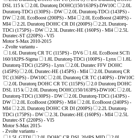
DSL 115 k
2.0L Duratorq DOHC(150/163PS)-DW10C
2.0L
Duratorq-TDCi (130PS) - DW
2.0L Duratorq-TDCi (143PS) -
DW
2.0L EcoBoost (200PS) - MI4
2.0L EcoBoost (240PS) -
MI4
2.2L Duratorq DOHC CR DI (200PS)
2.2L Duratorq-
TDCi (175PS) - DW
2.3L Duratec-HE (160PS) - MI4
2.5L
Duratec-ST (220PS) - VI5
Motor S-Max 2010-2015
- Zvolte variantu -
1.6L Duratorq CR TC (115PS) - DV6
1.6L EcoBoost SCTi
160/182PS-Sigma
1.8L Duratorq-TDCi (100PS) - Lynx
1.8L
Duratorq-TDCi (125PS) - Lynx
2.0L Duratec FFV DOHC
(145PS)
2.0L Duratec-HE (145PS) - MI4
2.0L Duratorq CR
TC (136PS) - DW10C
2.0L Duratorq CR TC (140PS) - DW10C
2.0L Duratorq DOHC CR TC (115PS)
2.0 Duratorq DOHC
DSL 115 k
2.0L Duratorq DOHC(150/163PS)-DW10C
2.0L
Duratorq-TDCi (130PS) - DW
2.0L Duratorq-TDCi (143PS) -
DW
2.0L EcoBoost (200PS) - MI4
2.0L EcoBoost (240PS) -
MI4
2.2L Duratorq DOHC CR DI (200PS)
2.2L Duratorq-
TDCi (175PS) - DW
2.3L Duratec-HE (160PS) - MI4
2.5L
Duratec-ST (220PS) - VI5
Motor S-Max 2015-
- Zvolte variantu -
1.5L GTDI
2.0L DOHC CR DSL 204PS MID
2.0L