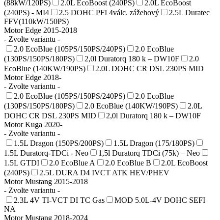
(88kW/120PS)
2.0L EcoBoost (240PS)
2.0L EcoBoost
(240PS) - MI4
2.5 DOHC PFI 4válc. zážehový
2.5L Duratec
FFV(110kW/150PS)
Motor Edge 2015-2018
- Zvolte variantu -
2.0 EcoBlue (105PS/150PS/240PS)
2.0 EcoBlue
(130PS/150PS/180PS)
2,0l Duratorq 180 k – DW10F
2.0
EcoBlue (140KW/190PS)
2.0L DOHC CR DSL 230PS MID
Motor Edge 2018-
- Zvolte variantu -
2.0 EcoBlue (105PS/150PS/240PS)
2.0 EcoBlue
(130PS/150PS/180PS)
2.0 EcoBlue (140KW/190PS)
2.0L
DOHC CR DSL 230PS MID
2,0l Duratorq 180 k – DW10F
Motor Kuga 2020-
- Zvolte variantu -
1.5L Dragon (150PS/200PS)
1.5L Dragon (175/180PS)
1.5L Duratorq-TDCi - Neo
1,5l Duratorq TDCi (75k) – Neo
1.5L GTDI
2.0 EcoBlue A
2.0 EcoBlue B
2.0L EcoBoost
(240PS)
2.5L DURA D4 IVCT ATK HEV/PHEV
Motor Mustang 2015-2018
- Zvolte variantu -
2.3L 4V TI-VCT DI TC Gas
MOD 5.0L-4V DOHC SEFI
NA
Motor Mustang 2018-2024