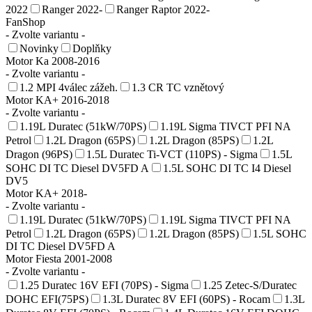
2022
Ranger 2022-
Ranger Raptor 2022-
FanShop
- Zvolte variantu -
Novinky
Doplňky
Motor Ka 2008-2016
- Zvolte variantu -
1.2 MPI 4válec zážeh.
1.3 CR TC vznětový
Motor KA+ 2016-2018
- Zvolte variantu -
1.19L Duratec (51kW/70PS)
1.19L Sigma TIVCT PFI NA
Petrol
1.2L Dragon (65PS)
1.2L Dragon (85PS)
1.2L
Dragon (96PS)
1.5L Duratec Ti-VCT (110PS) - Sigma
1.5L
SOHC DI TC Diesel DV5FD A
1.5L SOHC DI TC I4 Diesel
DV5
Motor KA+ 2018-
- Zvolte variantu -
1.19L Duratec (51kW/70PS)
1.19L Sigma TIVCT PFI NA
Petrol
1.2L Dragon (65PS)
1.2L Dragon (85PS)
1.5L SOHC
DI TC Diesel DV5FD A
Motor Fiesta 2001-2008
- Zvolte variantu -
1.25 Duratec 16V EFI (70PS) - Sigma
1.25 Zetec-S/Duratec
DOHC EFI(75PS)
1.3L Duratec 8V EFI (60PS) - Rocam
1.3L