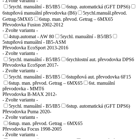
- Zvolte variantu -
5rychl. manuální - B5/IB5
6stup. automatická (GFT DPS6)
6stupňová manuální převodovka (B6)
5rychl.manuál.převod.
Getrag-5MX65
6stup. man. převod. Getrag – 6MX65
Převodovka Fusion 2002-2012
- Zvolte variantu -
4stup.automat - AW 80
5rychl. manuální - B5/IB5
5stupňová manuální - IB5-ASM
Převodovka EcoSport 2013-2016
- Zvolte variantu -
5rychl. manuální - B5/IB5
6rychlostní aut. převodovka DPS6
Převodovka EcoSport 2017-
- Zvolte variantu -
5rychl. manuální - B5/IB5
6stupňová aut. převodovka 6F15
6stup. man. převod. Getrag – 6MX65
6st. manuální
převodovka - MMT6
Převodovka B-MAX 2012-
- Zvolte variantu -
5rychl. manuální - B5/IB5
6stup. automatická (GFT DPS6)
Převodovka Puma 2020-
- Zvolte variantu -
6stup. man. převod. Getrag – 6MX65
Převodovka Focus 1998-2005
- Zvolte variantu -