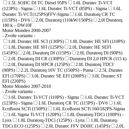
1.5L SOHC DI TC Diesel 95PS
1.6L Duratec Ti-VCT
(123PS) - Sigma
1.6L Duratec Ti-VCT (85PS) - Sigma
1.6L
Duratec Ti-VCT(125PS)FFV-Sigma
1.6L Duratorq CR TC
(115PS) - DV6
2.0L Duratorq (110kW/150PS)
2,0l Duratorq
180 k – DW10F
Motor Mondeo 2000-2007
- Zvolte variantu -
1.8L Duratec HE SCI (130PS)
1.8L Duratec HE SFI (110PS)
1.8L Duratec HE SFI (125PS)
2.0L Duratec HE SEFI
(145PS)
2.0L Duratorq DI (115PS)
2.0L Duratorq DI (90PS)
2.0L Duratorq DI CR (130PS)
Duratorq DI 2,0 HPCR (115 k)
2.0L Duratorq DI HPCR (125PS)
2.0L Duratorq TDCI
(90PS)
2.2L Duratorq 16V TC (150PS) - Puma
2.5L Duratec
EFI (170PS)
3.0L Duratec SE EFI (200PS)
3.0L Duratec ST
EFI (220PS)
Motor Mondeo 2007-2010
- Zvolte variantu -
1.6L Duratec Ti-VCT (110PS) - Sigma
1.6L Duratec Ti-VCT
(123PS) - Sigma
1.6L Duratorq CR TC (115PS) - DV6
1.6L
EcoBoost SCTi (150PS)
1.6L EcoBoost SCTi 160/182PS-Sigma
1.6L Sigma Ti-VCT (120PS)
1.8L Duratorq-TDCi (100PS) -
Lynx
1.8L Duratorq-TDCi (125PS) - Lynx
1.8L Duratorq-
TDCi ECO (125PS)
2.0L Duratec FFV DOHC (145PS)
2.0L