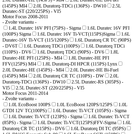
(145PS) MI4
2.0L Duratorq-TDCi (136PS) - DW10
2.5L
Duratec-ST (220/225PS) - VI5
Motor Focus 2008-2011
- Zvolte variantu -
1.4L Duratec 16V PFI (75PS) - Sigma
1.6L Duratec 16V PFI
(100PS) Sigma
1.6L Duratec 16V Ti-VCT(115PS)Sigma
1.6L
Duratec-16V Ti-VCT (115/120PS)
1.6L Duratorq CR TC (90PS)
- DV6T
1.6L Duratorq TDCi (100PS)
1.6L Duratorq TDCi
(110PS) - DV6
1.6L Duratorq TDCi (90PS) - DV6
1.8L
Duratec-HE PFI (125PS) - MI4
1.8L Duratec-HE PFI
FFV(125PS) MI4
1.8L Duratorq-DI HPCR (115PS) Lynx
2.0L Duratec-HE (145PS) - MI4
2.0L Duratec-HE Bi-Fuel
(145PS) MI4
2.0L Duratorq CR TC (110PS) - DW
2.0L
Duratorq-TDCi (136PS) - DW10
2.5L Duratec-RS (305PS) -
VI5
2.5L Duratec-ST (220/225PS) - VI5
Motor Focus 2011-2014
- Zvolte variantu -
1.0L EcoBoost 100PS
1.0L EcoBoost 120PS/125PS
1.0L
GTDI 12V TC(100PS)
1.6L Duratec Ti-VCT (105PS) - Sigma
1.6L Duratec Ti-VCT (123PS) - Sigma
1.6L Duratec Ti-VCT
(85PS) - Sigma
1.6L Duratec Ti-VCT(125PS)FFV-Sigma
1.6L
Duratorq CR TC (115PS) - DV6
1.6L Duratorq DI TC (95PS)