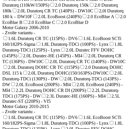
Duratorq (110kW/150PS)
2.0 Duratorq 150k
2.0 Duratorq
180k
2.0L Duratorq CR TC (140PS) - DW10C
2,0l Duratorq
180 k – DW10F
2.0L EcoBoost (240PS)
2.0 EcoBlue A
2.0
EcoBlue B
2.0 EcoBlue C
2.0 EcoBlue D
Motor Galaxy 2006-2010
- Zvolte variantu -
1.6L Duratorq CR TC (115PS) - DV6
1.6L EcoBoost SCTi
160/182PS-Sigma
1.8L Duratorq-TDCi (100PS) - Lynx
1.8L
Duratorq-TDCi (125PS) - Lynx
2.0L Duratec FFV DOHC
(145PS)
2.0L Duratec-HE (145PS) - MI4
2.0L Duratorq CR
TC (136PS) - DW10C
2.0L Duratorq CR TC (140PS) - DW10C
2.0L Duratorq DOHC CR TC (115PS)
2.0 Duratorq DOHC
DSL 115 k
2.0L Duratorq DOHC(150/163PS)-DW10C
2.0L
Duratorq-TDCi (130PS) - DW
2.0L Duratorq-TDCi (143PS) -
DW
2.0L EcoBoost (200PS) - MI4
2.0L EcoBoost (240PS) -
MI4
2.2L Duratorq DOHC CR DI (200PS)
2.2L Duratorq-
TDCi (175PS) - DW
2.3L Duratec-HE (160PS) - MI4
2.5L
Duratec-ST (220PS) - VI5
Motor Galaxy 2010-2015
- Zvolte variantu -
1.6L Duratorq CR TC (115PS) - DV6
1.6L EcoBoost SCTi
160/182PS-Sigma
1.8L Duratorq-TDCi (100PS) - Lynx
1.8L
Duratorq-TDCi (125PS) - Lynx
2.0L Duratec FFV DOHC