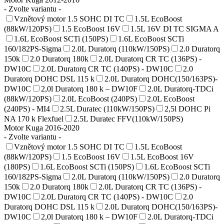
- Zvolte variantu -
Vznětový motor 1.5 SOHC DI TC
1.5L EcoBoost
(88kW/120PS)
1.5 EcoBoost 16V
1.5L 16V DI TC SIGMA A
1.6L EcoBoost SCTi (150PS)
1.6L EcoBoost SCTi
160/182PS-Sigma
2.0L Duratorq (110kW/150PS)
2.0 Duratorq
150k
2.0 Duratorq 180k
2.0L Duratorq CR TC (136PS) -
DW10C
2.0L Duratorq CR TC (140PS) - DW10C
2.0
Duratorq DOHC DSL 115 k
2.0L Duratorq DOHC(150/163PS)-
DW10C
2,0l Duratorq 180 k – DW10F
2.0L Duratorq-TDCi
(88kW/120PS)
2.0L EcoBoost (240PS)
2.0L EcoBoost
(240PS) - MI4
2.5L Duratec (110kW/150PS)
2,5l DOHC Pi
NA 170 k Flexfuel
2.5L Duratec FFV(110kW/150PS)
Motor Kuga 2016-2020
- Zvolte variantu -
Vznětový motor 1.5 SOHC DI TC
1.5L EcoBoost
(88kW/120PS)
1.5 EcoBoost 16V
1.5L EcoBoost 16V
(180PS)
1.6L EcoBoost SCTi (150PS)
1.6L EcoBoost SCTi
160/182PS-Sigma
2.0L Duratorq (110kW/150PS)
2.0 Duratorq
150k
2.0 Duratorq 180k
2.0L Duratorq CR TC (136PS) -
DW10C
2.0L Duratorq CR TC (140PS) - DW10C
2.0
Duratorq DOHC DSL 115 k
2.0L Duratorq DOHC(150/163PS)-
DW10C
2,0l Duratorq 180 k – DW10F
2.0L Duratorq-TDCi