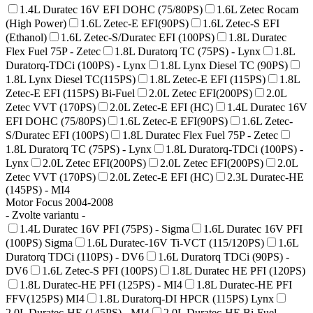
1.4L Duratec 16V EFI DOHC (75/80PS)
1.6L Zetec Rocam
(High Power)
1.6L Zetec-E EFI(90PS)
1.6L Zetec-S EFI
(Ethanol)
1.6L Zetec-S/Duratec EFI (100PS)
1.8L Duratec
Flex Fuel 75P - Zetec
1.8L Duratorq TC (75PS) - Lynx
1.8L
Duratorq-TDCi (100PS) - Lynx
1.8L Lynx Diesel TC (90PS)
1.8L Lynx Diesel TC(115PS)
1.8L Zetec-E EFI (115PS)
1.8L
Zetec-E EFI (115PS) Bi-Fuel
2.0L Zetec EFI(200PS)
2.0L
Zetec VVT (170PS)
2.0L Zetec-E EFI (HC)
1.4L Duratec 16V
EFI DOHC (75/80PS)
1.6L Zetec-E EFI(90PS)
1.6L Zetec-
S/Duratec EFI (100PS)
1.8L Duratec Flex Fuel 75P - Zetec
1.8L Duratorq TC (75PS) - Lynx
1.8L Duratorq-TDCi (100PS) -
Lynx
2.0L Zetec EFI(200PS)
2.0L Zetec EFI(200PS)
2.0L
Zetec VVT (170PS)
2.0L Zetec-E EFI (HC)
2.3L Duratec-HE
(145PS) - MI4
Motor Focus 2004-2008
- Zvolte variantu -
1.4L Duratec 16V PFI (75PS) - Sigma
1.6L Duratec 16V PFI
(100PS) Sigma
1.6L Duratec-16V Ti-VCT (115/120PS)
1.6L
Duratorq TDCi (110PS) - DV6
1.6L Duratorq TDCi (90PS) -
DV6
1.6L Zetec-S PFI (100PS)
1.8L Duratec HE PFI (120PS)
1.8L Duratec-HE PFI (125PS) - MI4
1.8L Duratec-HE PFI
FFV(125PS) MI4
1.8L Duratorq-DI HPCR (115PS) Lynx
2.0L Duratec-HE (145PS) - MI4
2.0L Duratec-HE Bi-Fuel