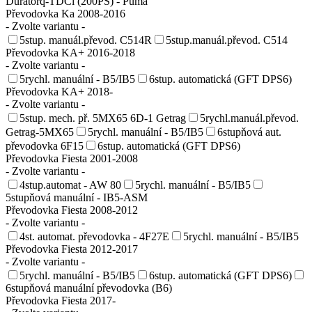
Duratorq-TDCi (200PS) - Puma
Převodovka Ka 2008-2016
- Zvolte variantu -
5stup. manuál.převod. C514R
5stup.manuál.převod. C514
Převodovka KA+ 2016-2018
- Zvolte variantu -
5rychl. manuální - B5/IB5
6stup. automatická (GFT DPS6)
Převodovka KA+ 2018-
- Zvolte variantu -
5stup. mech. př. 5MX65 6D-1 Getrag
5rychl.manuál.převod.
Getrag-5MX65
5rychl. manuální - B5/IB5
6stupňová aut.
převodovka 6F15
6stup. automatická (GFT DPS6)
Převodovka Fiesta 2001-2008
- Zvolte variantu -
4stup.automat - AW 80
5rychl. manuální - B5/IB5
5stupňová manuální - IB5-ASM
Převodovka Fiesta 2008-2012
- Zvolte variantu -
4st. automat. převodovka - 4F27E
5rychl. manuální - B5/IB5
Převodovka Fiesta 2012-2017
- Zvolte variantu -
5rychl. manuální - B5/IB5
6stup. automatická (GFT DPS6)
6stupňová manuální převodovka (B6)
Převodovka Fiesta 2017-