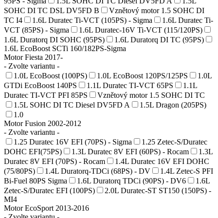
95PS - Sigma
1.5L SOHC DI TC Diesel DV5FD A
1.5L
SOHC DI TC DSL DV5FD B
Vznětový motor 1.5 SOHC DI
TC I4
1.6L Duratec Ti-VCT (105PS) - Sigma
1.6L Duratec Ti-
VCT (85PS) - Sigma
1.6L Duratec-16V Ti-VCT (115/120PS)
1.6L Duratorq DI SOHC (95PS)
1.6L Duratorq DI TC (95PS)
1.6L EcoBoost SCTi 160/182PS-Sigma
Motor Fiesta 2017-
- Zvolte variantu -
1.0L EcoBoost (100PS)
1.0L EcoBoost 120PS/125PS
1.0L
GTDi EcoBoost 140PS
1.1L Duratec TI-VCT 65PS
1.1L
Duratec TI-VCT PFI 85PS
Vznětový motor 1.5 SOHC DI TC
1.5L SOHC DI TC Diesel DV5FD A
1.5L Dragon (205PS)
1.0
Motor Fusion 2002-2012
- Zvolte variantu -
1.25 Duratec 16V EFI (70PS) - Sigma
1.25 Zetec-S/Duratec
DOHC EFI(75PS)
1.3L Duratec 8V EFI (60PS) - Rocam
1.3L
Duratec 8V EFI (70PS) - Rocam
1.4L Duratec 16V EFI DOHC
(75/80PS)
1.4L Duratorq-TDCi (68PS) - DV
1.4L Zetec-S PFI
Bi-Fuel 80PS Sigma
1.6L Duratorq TDCi (90PS) - DV6
1.6L
Zetec-S/Duratec EFI (100PS)
2.0L Duratec-ST ST150 (150PS) -
MI4
Motor EcoSport 2013-2016
- Zvolte variantu -