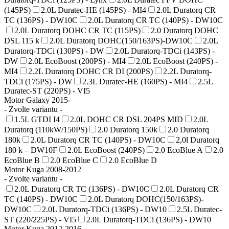
(145PS)
2.0L Duratec-HE (145PS) - MI4
2.0L Duratorq CR
TC (136PS) - DW10C
2.0L Duratorq CR TC (140PS) - DW10C
2.0L Duratorq DOHC CR TC (115PS)
2.0 Duratorq DOHC
DSL 115 k
2.0L Duratorq DOHC(150/163PS)-DW10C
2.0L
Duratorq-TDCi (130PS) - DW
2.0L Duratorq-TDCi (143PS) -
DW
2.0L EcoBoost (200PS) - MI4
2.0L EcoBoost (240PS) -
MI4
2.2L Duratorq DOHC CR DI (200PS)
2.2L Duratorq-
TDCi (175PS) - DW
2.3L Duratec-HE (160PS) - MI4
2.5L
Duratec-ST (220PS) - VI5
Motor Galaxy 2015-
- Zvolte variantu -
1.5L GTDI I4
2.0L DOHC CR DSL 204PS MID
2.0L
Duratorq (110kW/150PS)
2.0 Duratorq 150k
2.0 Duratorq
180k
2.0L Duratorq CR TC (140PS) - DW10C
2,0l Duratorq
180 k – DW10F
2.0L EcoBoost (240PS)
2.0 EcoBlue A
2.0
EcoBlue B
2.0 EcoBlue C
2.0 EcoBlue D
Motor Kuga 2008-2012
- Zvolte variantu -
2.0L Duratorq CR TC (136PS) - DW10C
2.0L Duratorq CR
TC (140PS) - DW10C
2.0L Duratorq DOHC(150/163PS)-
DW10C
2.0L Duratorq-TDCi (136PS) - DW10
2.5L Duratec-
ST (220/225PS) - VI5
2.0L Duratorq-TDCi (136PS) - DW10
Motor Kuga 2012-2016