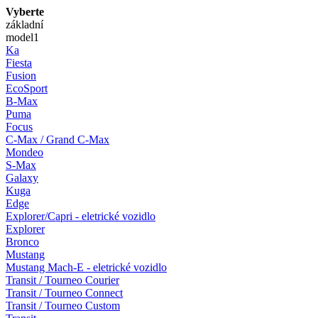
Vyberte
základní
model
1
Ka
Fiesta
Fusion
EcoSport
B-Max
Puma
Focus
C-Max / Grand C-Max
Mondeo
S-Max
Galaxy
Kuga
Edge
Explorer/Capri - eletrické vozidlo
Explorer
Bronco
Mustang
Mustang Mach-E - eletrické vozidlo
Transit / Tourneo Courier
Transit / Tourneo Connect
Transit / Tourneo Custom