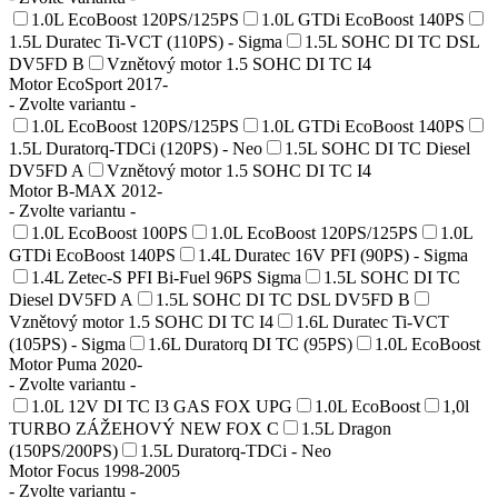
1.0L EcoBoost 120PS/125PS
1.0L GTDi EcoBoost 140PS
1.5L Duratec Ti-VCT (110PS) - Sigma
1.5L SOHC DI TC DSL
DV5FD B
Vznětový motor 1.5 SOHC DI TC I4
Motor EcoSport 2017-
- Zvolte variantu -
1.0L EcoBoost 120PS/125PS
1.0L GTDi EcoBoost 140PS
1.5L Duratorq-TDCi (120PS) - Neo
1.5L SOHC DI TC Diesel
DV5FD A
Vznětový motor 1.5 SOHC DI TC I4
Motor B-MAX 2012-
- Zvolte variantu -
1.0L EcoBoost 100PS
1.0L EcoBoost 120PS/125PS
1.0L
GTDi EcoBoost 140PS
1.4L Duratec 16V PFI (90PS) - Sigma
1.4L Zetec-S PFI Bi-Fuel 96PS Sigma
1.5L SOHC DI TC
Diesel DV5FD A
1.5L SOHC DI TC DSL DV5FD B
Vznětový motor 1.5 SOHC DI TC I4
1.6L Duratec Ti-VCT
(105PS) - Sigma
1.6L Duratorq DI TC (95PS)
1.0L EcoBoost
Motor Puma 2020-
- Zvolte variantu -
1.0L 12V DI TC I3 GAS FOX UPG
1.0L EcoBoost
1,0l
TURBO ZÁŽEHOVÝ NEW FOX C
1.5L Dragon
(150PS/200PS)
1.5L Duratorq-TDCi - Neo
Motor Focus 1998-2005
- Zvolte variantu -