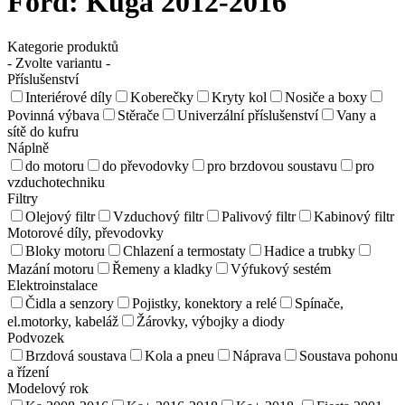
Ford:
Kuga 2012-2016
Kategorie produktů
- Zvolte variantu -
Příslušenství
Interiérové díly
Koberečky
Kryty kol
Nosiče a boxy
Povinná výbava
Stěrače
Univerzální příslušenství
Vany a
sítě do kufru
Náplně
do motoru
do převodovky
pro brzdovou soustavu
pro
vzduchotechniku
Filtry
Olejový filtr
Vzduchový filtr
Palivový filtr
Kabinový filtr
Motorové díly, převodovky
Bloky motoru
Chlazení a termostaty
Hadice a trubky
Mazání motoru
Řemeny a kladky
Výfukový sestém
Elektroinstalace
Čidla a senzory
Pojistky, konektory a relé
Spínače,
el.motorky, kabeláž
Žárovky, výbojky a diody
Podvozek
Brzdová soustava
Kola a pneu
Náprava
Soustava pohonu
a řízení
Modelový rok