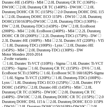
Duratec-HE (145PS) - MI4
2.0L Duratorq CR TC (136PS) -
DW10C
2.0L Duratorq CR TC (140PS) - DW10C
2.0L
Duratorq DOHC CR TC (115PS)
2.0 Duratorq DOHC DSL 115
k
2.0L Duratorq DOHC ECO 115PS - DW10
2.0L Duratorq
DOHC(150/163PS)-DW10C
2.0L Duratorq-TDCi (130PS) -
DW
2.0L Duratorq-TDCi (143PS) - DW
2.0L EcoBoost
(200PS) - MI4
2.0L EcoBoost (240PS) - MI4
2.2L Duratorq
DOHC CR DI (200PS)
2.2L Duratorq-TDCi (175PS) - DW
2.3L Duratec-HE (160PS) - MI4
2.5L Duratec-ST (220PS) - VI5
1.8L Duratorq-TDCi (100PS) - Lynx
2.0L Duratec-HE
(145PS) - MI4
2.0L Duratorq-TDCi (130PS) - DW
Motor Mondeo 2010-2014
- Zvolte variantu -
1.6L Duratec Ti-VCT (110PS) - Sigma
1.6L Duratec Ti-VCT
(123PS) - Sigma
1.6L Duratorq CR TC (115PS) - DV6
1.6L
EcoBoost SCTi (150PS)
1.6L EcoBoost SCTi 160/182PS-Sigma
1.6L Sigma Ti-VCT (120PS)
1.8L Duratorq-TDCi (100PS) -
Lynx
1.8L Duratorq-TDCi ECO (125PS)
2.0L Duratec FFV
DOHC (145PS)
2.0L Duratec-HE (145PS) - MI4
2.0L
Duratorq CR TC (136PS) - DW10C
2.0L Duratorq CR TC
(140PS) - DW10C
2.0L Duratorq DOHC CR TC (115PS)
2.0
Duratorq DOHC DSL 115 k
2.0L Duratorq DOHC ECO 115PS
- DW10
2.0L Duratorq DOHC(150/163PS)-DW10C
2.0L