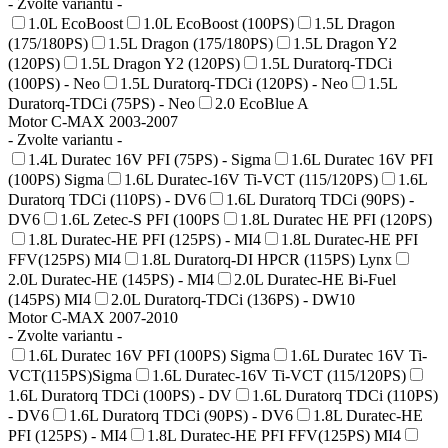
- Zvolte variantu -
1.0L EcoBoost
1.0L EcoBoost (100PS)
1.5L Dragon
(175/180PS)
1.5L Dragon (175/180PS)
1.5L Dragon Y2
(120PS)
1.5L Dragon Y2 (120PS)
1.5L Duratorq-TDCi
(100PS) - Neo
1.5L Duratorq-TDCi (120PS) - Neo
1.5L
Duratorq-TDCi (75PS) - Neo
2.0 EcoBlue A
Motor C-MAX 2003-2007
- Zvolte variantu -
1.4L Duratec 16V PFI (75PS) - Sigma
1.6L Duratec 16V PFI
(100PS) Sigma
1.6L Duratec-16V Ti-VCT (115/120PS)
1.6L
Duratorq TDCi (110PS) - DV6
1.6L Duratorq TDCi (90PS) -
DV6
1.6L Zetec-S PFI (100PS
1.8L Duratec HE PFI (120PS)
1.8L Duratec-HE PFI (125PS) - MI4
1.8L Duratec-HE PFI
FFV(125PS) MI4
1.8L Duratorq-DI HPCR (115PS) Lynx
2.0L Duratec-HE (145PS) - MI4
2.0L Duratec-HE Bi-Fuel
(145PS) MI4
2.0L Duratorq-TDCi (136PS) - DW10
Motor C-MAX 2007-2010
- Zvolte variantu -
1.6L Duratec 16V PFI (100PS) Sigma
1.6L Duratec 16V Ti-
VCT(115PS)Sigma
1.6L Duratec-16V Ti-VCT (115/120PS)
1.6L Duratorq TDCi (100PS) - DV
1.6L Duratorq TDCi (110PS)
- DV6
1.6L Duratorq TDCi (90PS) - DV6
1.8L Duratec-HE
PFI (125PS) - MI4
1.8L Duratec-HE PFI FFV(125PS) MI4