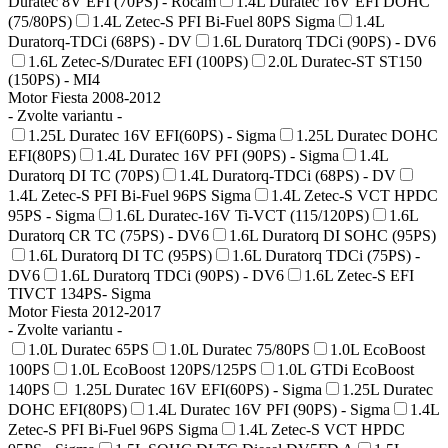
Duratec 8V EFI (70PS) - Rocam
1.4L Duratec 16V EFI DOHC
(75/80PS)
1.4L Zetec-S PFI Bi-Fuel 80PS Sigma
1.4L
Duratorq-TDCi (68PS) - DV
1.6L Duratorq TDCi (90PS) - DV6
1.6L Zetec-S/Duratec EFI (100PS)
2.0L Duratec-ST ST150
(150PS) - MI4
Motor Fiesta 2008-2012
- Zvolte variantu -
1.25L Duratec 16V EFI(60PS) - Sigma
1.25L Duratec DOHC
EFI(80PS)
1.4L Duratec 16V PFI (90PS) - Sigma
1.4L
Duratorq DI TC (70PS)
1.4L Duratorq-TDCi (68PS) - DV
1.4L Zetec-S PFI Bi-Fuel 96PS Sigma
1.4L Zetec-S VCT HPDC
95PS - Sigma
1.6L Duratec-16V Ti-VCT (115/120PS)
1.6L
Duratorq CR TC (75PS) - DV6
1.6L Duratorq DI SOHC (95PS)
1.6L Duratorq DI TC (95PS)
1.6L Duratorq TDCi (75PS) -
DV6
1.6L Duratorq TDCi (90PS) - DV6
1.6L Zetec-S EFI
TIVCT 134PS- Sigma
Motor Fiesta 2012-2017
- Zvolte variantu -
1.0L Duratec 65PS
1.0L Duratec 75/80PS
1.0L EcoBoost
100PS
1.0L EcoBoost 120PS/125PS
1.0L GTDi EcoBoost
140PS
1.25L Duratec 16V EFI(60PS) - Sigma
1.25L Duratec
DOHC EFI(80PS)
1.4L Duratec 16V PFI (90PS) - Sigma
1.4L
Zetec-S PFI Bi-Fuel 96PS Sigma
1.4L Zetec-S VCT HPDC