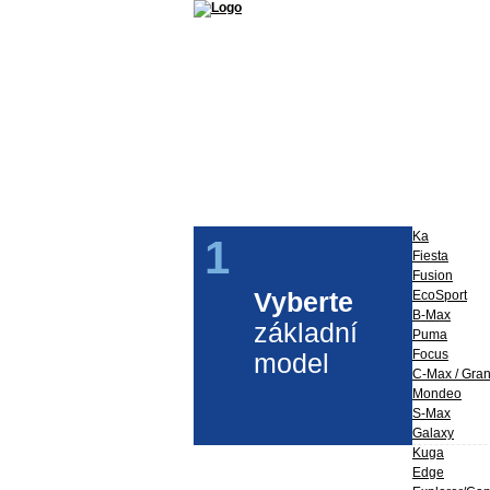
Příslušenství a díly Ford
Ford Perfo
Ka
1
Fiesta
Fusion
Vyberte
EcoSport
B-Max
základní
Puma
Focus
model
C-Max / Gra
Mondeo
S-Max
Galaxy
Kuga
Edge