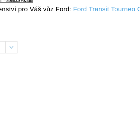
i - eletrické vozidlo
šenství pro Váš vůz Ford:
Ford Transit Tourneo 
-E - eletrické vozidlo
rneo Courier
urneo Connect
urneo Custom