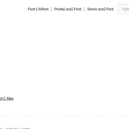
Ford CARent
Prodej vozů Ford
Servis vozů Ford
rmance
20 let zkušeností
Obsluha a servis vozu
Vše o náku
nd C-Max