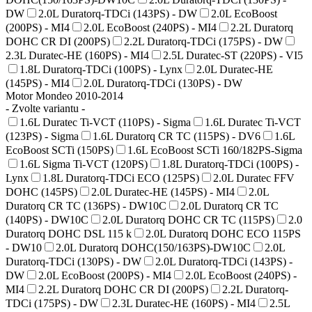
DW
2.0L Duratorq-TDCi (143PS) - DW
2.0L EcoBoost
(200PS) - MI4
2.0L EcoBoost (240PS) - MI4
2.2L Duratorq
DOHC CR DI (200PS)
2.2L Duratorq-TDCi (175PS) - DW
2.3L Duratec-HE (160PS) - MI4
2.5L Duratec-ST (220PS) - VI5
1.8L Duratorq-TDCi (100PS) - Lynx
2.0L Duratec-HE
(145PS) - MI4
2.0L Duratorq-TDCi (130PS) - DW
Motor Mondeo 2010-2014
- Zvolte variantu -
1.6L Duratec Ti-VCT (110PS) - Sigma
1.6L Duratec Ti-VCT
(123PS) - Sigma
1.6L Duratorq CR TC (115PS) - DV6
1.6L
EcoBoost SCTi (150PS)
1.6L EcoBoost SCTi 160/182PS-Sigma
1.6L Sigma Ti-VCT (120PS)
1.8L Duratorq-TDCi (100PS) -
Lynx
1.8L Duratorq-TDCi ECO (125PS)
2.0L Duratec FFV
DOHC (145PS)
2.0L Duratec-HE (145PS) - MI4
2.0L
Duratorq CR TC (136PS) - DW10C
2.0L Duratorq CR TC
(140PS) - DW10C
2.0L Duratorq DOHC CR TC (115PS)
2.0
Duratorq DOHC DSL 115 k
2.0L Duratorq DOHC ECO 115PS
- DW10
2.0L Duratorq DOHC(150/163PS)-DW10C
2.0L
Duratorq-TDCi (130PS) - DW
2.0L Duratorq-TDCi (143PS) -
DW
2.0L EcoBoost (200PS) - MI4
2.0L EcoBoost (240PS) -
MI4
2.2L Duratorq DOHC CR DI (200PS)
2.2L Duratorq-
TDCi (175PS) - DW
2.3L Duratec-HE (160PS) - MI4
2.5L