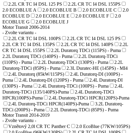
2.2L CR TC I4 DSL 125 PS
2.2L CR TC I4 DSL 155PS
2.0 ECOBLUE A
2.0 ECOBLUE B
2.0 ECOBLUE C
2.0
ECOBLUE D
2.0 ECOBLUE E
2.0 ECOBLUE F
2.0
ECOBLUE G
2.0 ECOBLUE J
Motor Transit 2006-2014
- Zvolte variantu -
2.2L CR TC I4 DSL 100PS
2.2L CR TC I4 DSL 125 PS
2.2L CR TC I4 DSL 135PS
2.2L CR TC I4 DSL 140PS
2.2L
CR TC I4 DSL 155PS
2.2L Duratorq TDCi (115PS) - Puma
2.2L Duratorq TDCi (140PS) - Puma
2.2L Duratorq-TDCi
(110PS) - Puma
2.2L Duratorq-TDCi (130PS) - Puma
2.2L
Duratorq-TDCi (85PS) - Puma
2.3L Duratec-HE (145PS) - MI4
2.4L Duratorq (85kW/115PS)
2.4L Duratorq-DI (100PS) -
Puma
2.4L Duratorq-DI (120PS) - Puma
2.4L Duratorq-DI
(130PS) - Puma
2.4L Duratorq-TDCi (100PS) - Puma
2.4L
Duratorq-TDCi (135/140PS)-Puma
2.4L Duratorq-TDCi
HPCR(100PS)-Puma
2.4L Duratorq-TDCi HPCR(120PS)-Puma
2.4L Duratorq-TDCi HPCR(140PS)-Puma
3.2L Duratorq-
TDCi (200PS) - Puma
2.2L Duratorq-TDCi (85PS) - Puma
Motor Transit 2014-2019
- Zvolte variantu -
Vznětový 2,0l CR TC Panther C
2.0 EcoBlue (77KW/105PS)
2.0 EcoBlue (96KW/130PS)
2.2L CR TC I4 DSL 100PS