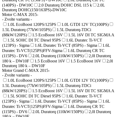
(140PS) - DW10C
2.0 Duratorq DOHC DSL 115 k
2.0L
Duratorq DOHC(150/163PS)-DW10C
Motor C-MAX 2015-
- Zvolte variantu -
1.0L EcoBoost 120PS/125PS
1.0L GTDI 12V TC(100PS)
1.5L Duratorq (77kW/105PS)
1.5L Duratorq-TDCi
(88kW/120PS)
1.5 EcoBoost 16V
1.5L 16V DI TC SIGMA A
1.5L SOHC DI TC Diesel 95PS
1.6L Duratec Ti-VCT
(123PS) - Sigma
1.6L Duratec Ti-VCT (85PS) - Sigma
1.6L
Duratec Ti-VCT(125PS)FFV-Sigma
1.6L Duratorq CR TC
(115PS) - DV6
2.0L Duratorq (110kW/150PS)
2,0l Duratorq
180 k – DW10F
1.5 EcoBoost 16V
1.5 EcoBoost 16V
2,0l
Duratorq 180 k – DW10F
Motor Grand C-MAX 2015-
- Zvolte variantu -
1.0L EcoBoost 120PS/125PS
1.0L GTDI 12V TC(100PS)
1.5L Duratorq (77kW/105PS)
1.5L Duratorq-TDCi
(88kW/120PS)
1.5 EcoBoost 16V
1.5L 16V DI TC SIGMA A
1.5L SOHC DI TC Diesel 95PS
1.6L Duratec Ti-VCT
(123PS) - Sigma
1.6L Duratec Ti-VCT (85PS) - Sigma
1.6L
Duratec Ti-VCT(125PS)FFV-Sigma
1.6L Duratorq CR TC
(115PS) - DV6
2.0L Duratorq (110kW/150PS)
2,0l Duratorq
180 k – DW10F