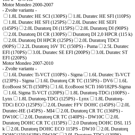
Motor Mondeo 2000-2007
- Zvolte variantu -
1.8L Duratec HE SCI (130PS)
1.8L Duratec HE SFI (110PS)
1.8L Duratec HE SFI (125PS)
2.0L Duratec HE SEFI
(145PS)
2.0L Duratorq DI (115PS)
2.0L Duratorq DI (90PS)
2.0L Duratorq DI CR (130PS)
Duratorq DI 2,0 HPCR (115 k)
2.0L Duratorq DI HPCR (125PS)
2.0L Duratorq TDCI
(90PS)
2.2L Duratorq 16V TC (150PS) - Puma
2.5L Duratec
EFI (170PS)
3.0L Duratec SE EFI (200PS)
3.0L Duratec ST
EFI (220PS)
Motor Mondeo 2007-2010
- Zvolte variantu -
1.6L Duratec Ti-VCT (110PS) - Sigma
1.6L Duratec Ti-VCT
(123PS) - Sigma
1.6L Duratorq CR TC (115PS) - DV6
1.6L
EcoBoost SCTi (150PS)
1.6L EcoBoost SCTi 160/182PS-Sigma
1.6L Sigma Ti-VCT (120PS)
1.8L Duratorq-TDCi (100PS) -
Lynx
1.8L Duratorq-TDCi (125PS) - Lynx
1.8L Duratorq-
TDCi ECO (125PS)
2.0L Duratec FFV DOHC (145PS)
2.0L
Duratec-HE (145PS) - MI4
2.0L Duratorq CR TC (136PS) -
DW10C
2.0L Duratorq CR TC (140PS) - DW10C
2.0L
Duratorq DOHC CR TC (115PS)
2.0 Duratorq DOHC DSL 115
k
2.0L Duratorq DOHC ECO 115PS - DW10
2.0L Duratorq
DOHC(150/163PS)-DW10C
2.0L Duratorq-TDCi (130PS) -