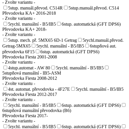
- Zvolte variantu -
5stup. manuál.převod. C514R
5stup.manuál.převod. C514
Převodovka KA+ 2016-2018
- Zvolte variantu -
5rychl. manuální - B5/IB5
6stup. automatická (GFT DPS6)
Převodovka KA+ 2018-
- Zvolte variantu -
5stup. mech. př. 5MX65 6D-1 Getrag
5rychl.manuál.převod.
Getrag-5MX65
5rychl. manuální - B5/IB5
6stupňová aut.
převodovka 6F15
6stup. automatická (GFT DPS6)
Převodovka Fiesta 2001-2008
- Zvolte variantu -
4stup.automat - AW 80
5rychl. manuální - B5/IB5
5stupňová manuální - IB5-ASM
Převodovka Fiesta 2008-2012
- Zvolte variantu -
4st. automat. převodovka - 4F27E
5rychl. manuální - B5/IB5
Převodovka Fiesta 2012-2017
- Zvolte variantu -
5rychl. manuální - B5/IB5
6stup. automatická (GFT DPS6)
6stupňová manuální převodovka (B6)
Převodovka Fiesta 2017-
- Zvolte variantu -
5rychl. manuální - B5/IB5
6stup. automatická (GFT DPS6)