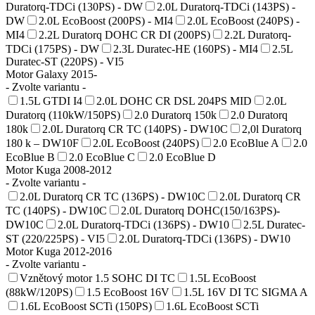
Duratorq-TDCi (130PS) - DW
2.0L Duratorq-TDCi (143PS) -
DW
2.0L EcoBoost (200PS) - MI4
2.0L EcoBoost (240PS) -
MI4
2.2L Duratorq DOHC CR DI (200PS)
2.2L Duratorq-
TDCi (175PS) - DW
2.3L Duratec-HE (160PS) - MI4
2.5L
Duratec-ST (220PS) - VI5
Motor Galaxy 2015-
- Zvolte variantu -
1.5L GTDI I4
2.0L DOHC CR DSL 204PS MID
2.0L
Duratorq (110kW/150PS)
2.0 Duratorq 150k
2.0 Duratorq
180k
2.0L Duratorq CR TC (140PS) - DW10C
2,0l Duratorq
180 k – DW10F
2.0L EcoBoost (240PS)
2.0 EcoBlue A
2.0
EcoBlue B
2.0 EcoBlue C
2.0 EcoBlue D
Motor Kuga 2008-2012
- Zvolte variantu -
2.0L Duratorq CR TC (136PS) - DW10C
2.0L Duratorq CR
TC (140PS) - DW10C
2.0L Duratorq DOHC(150/163PS)-
DW10C
2.0L Duratorq-TDCi (136PS) - DW10
2.5L Duratec-
ST (220/225PS) - VI5
2.0L Duratorq-TDCi (136PS) - DW10
Motor Kuga 2012-2016
- Zvolte variantu -
Vznětový motor 1.5 SOHC DI TC
1.5L EcoBoost
(88kW/120PS)
1.5 EcoBoost 16V
1.5L 16V DI TC SIGMA A
1.6L EcoBoost SCTi (150PS)
1.6L EcoBoost SCTi