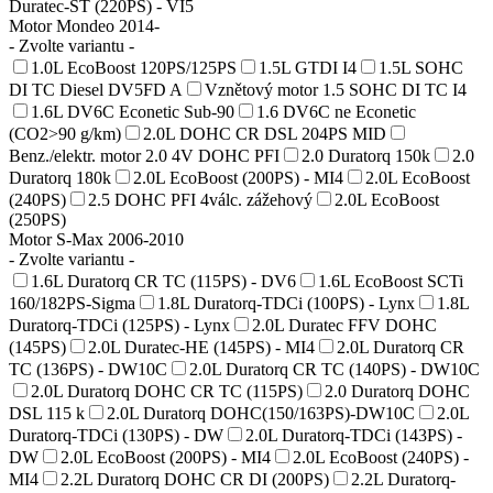
Duratec-ST (220PS) - VI5
Motor Mondeo 2014-
- Zvolte variantu -
1.0L EcoBoost 120PS/125PS
1.5L GTDI I4
1.5L SOHC
DI TC Diesel DV5FD A
Vznětový motor 1.5 SOHC DI TC I4
1.6L DV6C Econetic Sub-90
1.6 DV6C ne Econetic
(CO2>90 g/km)
2.0L DOHC CR DSL 204PS MID
Benz./elektr. motor 2.0 4V DOHC PFI
2.0 Duratorq 150k
2.0
Duratorq 180k
2.0L EcoBoost (200PS) - MI4
2.0L EcoBoost
(240PS)
2.5 DOHC PFI 4válc. zážehový
2.0L EcoBoost
(250PS)
Motor S-Max 2006-2010
- Zvolte variantu -
1.6L Duratorq CR TC (115PS) - DV6
1.6L EcoBoost SCTi
160/182PS-Sigma
1.8L Duratorq-TDCi (100PS) - Lynx
1.8L
Duratorq-TDCi (125PS) - Lynx
2.0L Duratec FFV DOHC
(145PS)
2.0L Duratec-HE (145PS) - MI4
2.0L Duratorq CR
TC (136PS) - DW10C
2.0L Duratorq CR TC (140PS) - DW10C
2.0L Duratorq DOHC CR TC (115PS)
2.0 Duratorq DOHC
DSL 115 k
2.0L Duratorq DOHC(150/163PS)-DW10C
2.0L
Duratorq-TDCi (130PS) - DW
2.0L Duratorq-TDCi (143PS) -
DW
2.0L EcoBoost (200PS) - MI4
2.0L EcoBoost (240PS) -
MI4
2.2L Duratorq DOHC CR DI (200PS)
2.2L Duratorq-