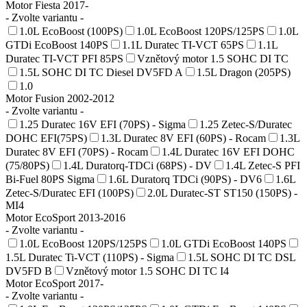
Motor Fiesta 2017-
- Zvolte variantu -
1.0L EcoBoost (100PS)
1.0L EcoBoost 120PS/125PS
1.0L
GTDi EcoBoost 140PS
1.1L Duratec TI-VCT 65PS
1.1L
Duratec TI-VCT PFI 85PS
Vznětový motor 1.5 SOHC DI TC
1.5L SOHC DI TC Diesel DV5FD A
1.5L Dragon (205PS)
1.0
Motor Fusion 2002-2012
- Zvolte variantu -
1.25 Duratec 16V EFI (70PS) - Sigma
1.25 Zetec-S/Duratec
DOHC EFI(75PS)
1.3L Duratec 8V EFI (60PS) - Rocam
1.3L
Duratec 8V EFI (70PS) - Rocam
1.4L Duratec 16V EFI DOHC
(75/80PS)
1.4L Duratorq-TDCi (68PS) - DV
1.4L Zetec-S PFI
Bi-Fuel 80PS Sigma
1.6L Duratorq TDCi (90PS) - DV6
1.6L
Zetec-S/Duratec EFI (100PS)
2.0L Duratec-ST ST150 (150PS) -
MI4
Motor EcoSport 2013-2016
- Zvolte variantu -
1.0L EcoBoost 120PS/125PS
1.0L GTDi EcoBoost 140PS
1.5L Duratec Ti-VCT (110PS) - Sigma
1.5L SOHC DI TC DSL
DV5FD B
Vznětový motor 1.5 SOHC DI TC I4
Motor EcoSport 2017-
- Zvolte variantu -