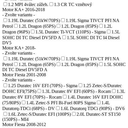
1.2 MPI 4válec zážeh.
1.3 CR TC vznětový
Motor KA+ 2016-2018
- Zvolte variantu -
1.19L Duratec (51kW/70PS)
1.19L Sigma TIVCT PFI NA
Petrol
1.2L Dragon (65PS)
1.2L Dragon (85PS)
1.2L
Dragon (96PS)
1.5L Duratec Ti-VCT (110PS) - Sigma
1.5L
SOHC DI TC Diesel DV5FD A
1.5L SOHC DI TC I4 Diesel
DV5
Motor KA+ 2018-
- Zvolte variantu -
1.19L Duratec (51kW/70PS)
1.19L Sigma TIVCT PFI NA
Petrol
1.2L Dragon (65PS)
1.2L Dragon (85PS)
1.5L SOHC
DI TC Diesel DV5FD A
Motor Fiesta 2001-2008
- Zvolte variantu -
1.25 Duratec 16V EFI (70PS) - Sigma
1.25 Zetec-S/Duratec
DOHC EFI(75PS)
1.3L Duratec 8V EFI (60PS) - Rocam
1.3L
Duratec 8V EFI (70PS) - Rocam
1.4L Duratec 16V EFI DOHC
(75/80PS)
1.4L Zetec-S PFI Bi-Fuel 80PS Sigma
1.4L
Duratorq-TDCi (68PS) - DV
1.6L Duratorq TDCi (90PS) - DV6
1.6L Zetec-S/Duratec EFI (100PS)
2.0L Duratec-ST ST150
(150PS) - MI4
Motor Fiesta 2008-2012