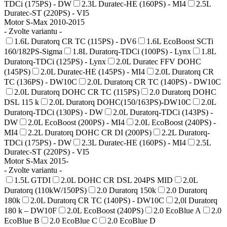
TDCi (175PS) - DW
2.3L Duratec-HE (160PS) - MI4
2.5L
Duratec-ST (220PS) - VI5
Motor S-Max 2010-2015
- Zvolte variantu -
1.6L Duratorq CR TC (115PS) - DV6
1.6L EcoBoost SCTi
160/182PS-Sigma
1.8L Duratorq-TDCi (100PS) - Lynx
1.8L
Duratorq-TDCi (125PS) - Lynx
2.0L Duratec FFV DOHC
(145PS)
2.0L Duratec-HE (145PS) - MI4
2.0L Duratorq CR
TC (136PS) - DW10C
2.0L Duratorq CR TC (140PS) - DW10C
2.0L Duratorq DOHC CR TC (115PS)
2.0 Duratorq DOHC
DSL 115 k
2.0L Duratorq DOHC(150/163PS)-DW10C
2.0L
Duratorq-TDCi (130PS) - DW
2.0L Duratorq-TDCi (143PS) -
DW
2.0L EcoBoost (200PS) - MI4
2.0L EcoBoost (240PS) -
MI4
2.2L Duratorq DOHC CR DI (200PS)
2.2L Duratorq-
TDCi (175PS) - DW
2.3L Duratec-HE (160PS) - MI4
2.5L
Duratec-ST (220PS) - VI5
Motor S-Max 2015-
- Zvolte variantu -
1.5L GTDI
2.0L DOHC CR DSL 204PS MID
2.0L
Duratorq (110kW/150PS)
2.0 Duratorq 150k
2.0 Duratorq
180k
2.0L Duratorq CR TC (140PS) - DW10C
2,0l Duratorq
180 k – DW10F
2.0L EcoBoost (240PS)
2.0 EcoBlue A
2.0
EcoBlue B
2.0 EcoBlue C
2.0 EcoBlue D