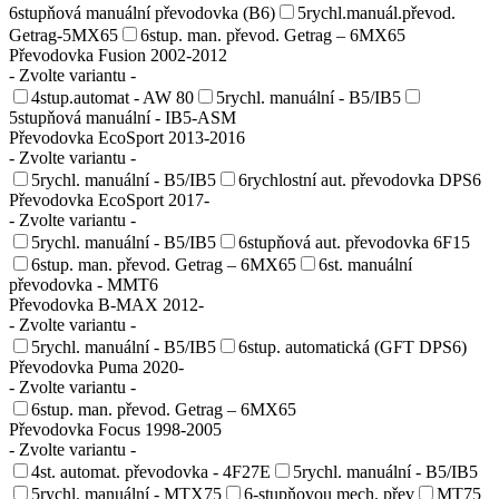
6stupňová manuální převodovka (B6)
5rychl.manuál.převod.
Getrag-5MX65
6stup. man. převod. Getrag – 6MX65
Převodovka Fusion 2002-2012
- Zvolte variantu -
4stup.automat - AW 80
5rychl. manuální - B5/IB5
5stupňová manuální - IB5-ASM
Převodovka EcoSport 2013-2016
- Zvolte variantu -
5rychl. manuální - B5/IB5
6rychlostní aut. převodovka DPS6
Převodovka EcoSport 2017-
- Zvolte variantu -
5rychl. manuální - B5/IB5
6stupňová aut. převodovka 6F15
6stup. man. převod. Getrag – 6MX65
6st. manuální
převodovka - MMT6
Převodovka B-MAX 2012-
- Zvolte variantu -
5rychl. manuální - B5/IB5
6stup. automatická (GFT DPS6)
Převodovka Puma 2020-
- Zvolte variantu -
6stup. man. převod. Getrag – 6MX65
Převodovka Focus 1998-2005
- Zvolte variantu -
4st. automat. převodovka - 4F27E
5rychl. manuální - B5/IB5
5rychl. manuální - MTX75
6-stupňovou mech. přev
MT75