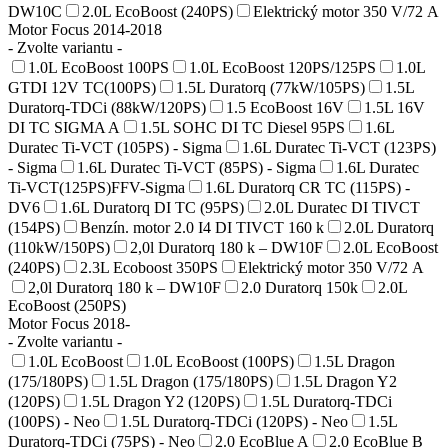
DW10C
2.0L EcoBoost (240PS)
Elektrický motor 350 V/72 A
Motor Focus 2014-2018
- Zvolte variantu -
1.0L EcoBoost 100PS
1.0L EcoBoost 120PS/125PS
1.0L
GTDI 12V TC(100PS)
1.5L Duratorq (77kW/105PS)
1.5L
Duratorq-TDCi (88kW/120PS)
1.5 EcoBoost 16V
1.5L 16V
DI TC SIGMA A
1.5L SOHC DI TC Diesel 95PS
1.6L
Duratec Ti-VCT (105PS) - Sigma
1.6L Duratec Ti-VCT (123PS)
- Sigma
1.6L Duratec Ti-VCT (85PS) - Sigma
1.6L Duratec
Ti-VCT(125PS)FFV-Sigma
1.6L Duratorq CR TC (115PS) -
DV6
1.6L Duratorq DI TC (95PS)
2.0L Duratec DI TIVCT
(154PS)
Benzín. motor 2.0 I4 DI TIVCT 160 k
2.0L Duratorq
(110kW/150PS)
2,0l Duratorq 180 k – DW10F
2.0L EcoBoost
(240PS)
2.3L Ecoboost 350PS
Elektrický motor 350 V/72 A
2,0l Duratorq 180 k – DW10F
2.0 Duratorq 150k
2.0L
EcoBoost (250PS)
Motor Focus 2018-
- Zvolte variantu -
1.0L EcoBoost
1.0L EcoBoost (100PS)
1.5L Dragon
(175/180PS)
1.5L Dragon (175/180PS)
1.5L Dragon Y2
(120PS)
1.5L Dragon Y2 (120PS)
1.5L Duratorq-TDCi
(100PS) - Neo
1.5L Duratorq-TDCi (120PS) - Neo
1.5L
Duratorq-TDCi (75PS) - Neo
2.0 EcoBlue A
2.0 EcoBlue B