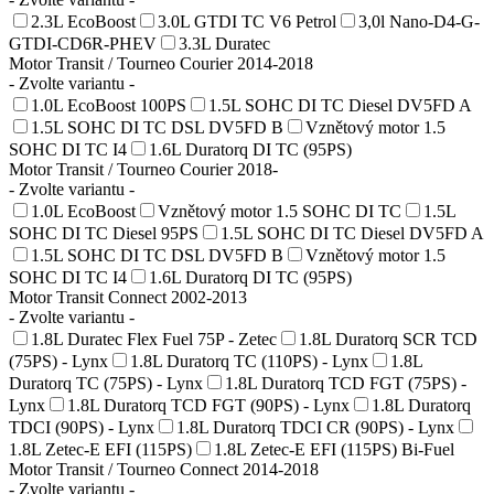
2.3L EcoBoost
3.0L GTDI TC V6 Petrol
3,0l Nano-D4-G-
GTDI-CD6R-PHEV
3.3L Duratec
Motor Transit / Tourneo Courier 2014-2018
- Zvolte variantu -
1.0L EcoBoost 100PS
1.5L SOHC DI TC Diesel DV5FD A
1.5L SOHC DI TC DSL DV5FD B
Vznětový motor 1.5
SOHC DI TC I4
1.6L Duratorq DI TC (95PS)
Motor Transit / Tourneo Courier 2018-
- Zvolte variantu -
1.0L EcoBoost
Vznětový motor 1.5 SOHC DI TC
1.5L
SOHC DI TC Diesel 95PS
1.5L SOHC DI TC Diesel DV5FD A
1.5L SOHC DI TC DSL DV5FD B
Vznětový motor 1.5
SOHC DI TC I4
1.6L Duratorq DI TC (95PS)
Motor Transit Connect 2002-2013
- Zvolte variantu -
1.8L Duratec Flex Fuel 75P - Zetec
1.8L Duratorq SCR TCD
(75PS) - Lynx
1.8L Duratorq TC (110PS) - Lynx
1.8L
Duratorq TC (75PS) - Lynx
1.8L Duratorq TCD FGT (75PS) -
Lynx
1.8L Duratorq TCD FGT (90PS) - Lynx
1.8L Duratorq
TDCI (90PS) - Lynx
1.8L Duratorq TDCI CR (90PS) - Lynx
1.8L Zetec-E EFI (115PS)
1.8L Zetec-E EFI (115PS) Bi-Fuel
Motor Transit / Tourneo Connect 2014-2018
- Zvolte variantu -