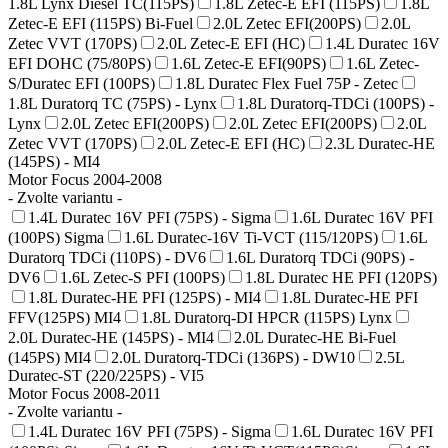
1.8L Lynx Diesel TC(115PS)
1.8L Zetec-E EFI (115PS)
1.8L
Zetec-E EFI (115PS) Bi-Fuel
2.0L Zetec EFI(200PS)
2.0L
Zetec VVT (170PS)
2.0L Zetec-E EFI (HC)
1.4L Duratec 16V
EFI DOHC (75/80PS)
1.6L Zetec-E EFI(90PS)
1.6L Zetec-
S/Duratec EFI (100PS)
1.8L Duratec Flex Fuel 75P - Zetec
1.8L Duratorq TC (75PS) - Lynx
1.8L Duratorq-TDCi (100PS) -
Lynx
2.0L Zetec EFI(200PS)
2.0L Zetec EFI(200PS)
2.0L
Zetec VVT (170PS)
2.0L Zetec-E EFI (HC)
2.3L Duratec-HE
(145PS) - MI4
Motor Focus 2004-2008
- Zvolte variantu -
1.4L Duratec 16V PFI (75PS) - Sigma
1.6L Duratec 16V PFI
(100PS) Sigma
1.6L Duratec-16V Ti-VCT (115/120PS)
1.6L
Duratorq TDCi (110PS) - DV6
1.6L Duratorq TDCi (90PS) -
DV6
1.6L Zetec-S PFI (100PS)
1.8L Duratec HE PFI (120PS)
1.8L Duratec-HE PFI (125PS) - MI4
1.8L Duratec-HE PFI
FFV(125PS) MI4
1.8L Duratorq-DI HPCR (115PS) Lynx
2.0L Duratec-HE (145PS) - MI4
2.0L Duratec-HE Bi-Fuel
(145PS) MI4
2.0L Duratorq-TDCi (136PS) - DW10
2.5L
Duratec-ST (220/225PS) - VI5
Motor Focus 2008-2011
- Zvolte variantu -
1.4L Duratec 16V PFI (75PS) - Sigma
1.6L Duratec 16V PFI