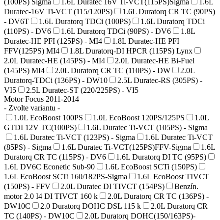
(100PS) Sigma
1.6L Duratec 16V Ti-VCT(115PS)Sigma
1.6L
Duratec-16V Ti-VCT (115/120PS)
1.6L Duratorq CR TC (90PS)
- DV6T
1.6L Duratorq TDCi (100PS)
1.6L Duratorq TDCi
(110PS) - DV6
1.6L Duratorq TDCi (90PS) - DV6
1.8L
Duratec-HE PFI (125PS) - MI4
1.8L Duratec-HE PFI
FFV(125PS) MI4
1.8L Duratorq-DI HPCR (115PS) Lynx
2.0L Duratec-HE (145PS) - MI4
2.0L Duratec-HE Bi-Fuel
(145PS) MI4
2.0L Duratorq CR TC (110PS) - DW
2.0L
Duratorq-TDCi (136PS) - DW10
2.5L Duratec-RS (305PS) -
VI5
2.5L Duratec-ST (220/225PS) - VI5
Motor Focus 2011-2014
- Zvolte variantu -
1.0L EcoBoost 100PS
1.0L EcoBoost 120PS/125PS
1.0L
GTDI 12V TC(100PS)
1.6L Duratec Ti-VCT (105PS) - Sigma
1.6L Duratec Ti-VCT (123PS) - Sigma
1.6L Duratec Ti-VCT
(85PS) - Sigma
1.6L Duratec Ti-VCT(125PS)FFV-Sigma
1.6L
Duratorq CR TC (115PS) - DV6
1.6L Duratorq DI TC (95PS)
1.6L DV6C Econetic Sub-90
1.6L EcoBoost SCTi (150PS)
1.6L EcoBoost SCTi 160/182PS-Sigma
1.6L EcoBoost TIVCT
(150PS) - FFV
2.0L Duratec DI TIVCT (154PS)
Benzín.
motor 2.0 I4 DI TIVCT 160 k
2.0L Duratorq CR TC (136PS) -
DW10C
2.0 Duratorq DOHC DSL 115 k
2.0L Duratorq CR
TC (140PS) - DW10C
2.0L Duratorq DOHC(150/163PS)-