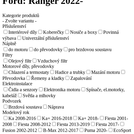
Ford:
Ranger 2022-
Kategorie produktů
- Zvolte variantu -
Příslušenství
Interiérové díly
Koberečky
Nosiče a boxy
Povinná
výbava
Univerzální příslušenství
Náplně
do motoru
do převodovky
pro brzdovou soustavu
Filtry
Olejový filtr
Vzduchový filtr
Motorové díly, převodovky
Chlazení a termostaty
Hadice a trubky
Mazání motoru
Převodovka
Řemeny a kladky
Zapalování
Elektroinstalace
Čidla a senzory
Elektronika motoru
Spínače, el.motorky,
kabeláž
Světla a mlhovky
Podvozek
Brzdová soustava
Náprava
Modelový rok
Ka 2008-2016
Ka+ 2016-2018
Ka+ 2018-
Fiesta 2001-
2008
Fiesta 2008-2012
Fiesta 2013-2019
Fiesta 2017-
Fusion 2002-2012
B-Max 2012-2017
Puma 2020-
EcoSport