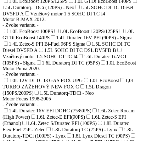
1.0L EcoBoost 120PS/125PS
1.0L GTDi EcoBoost 140PS
1.5L Duratorq-TDCi (120PS) - Neo
1.5L SOHC DI TC Diesel
DV5FD A
Vznětový motor 1.5 SOHC DI TC I4
Motor B-MAX 2012-
- Zvolte variantu -
1.0L EcoBoost 100PS
1.0L EcoBoost 120PS/125PS
1.0L
GTDi EcoBoost 140PS
1.4L Duratec 16V PFI (90PS) - Sigma
1.4L Zetec-S PFI Bi-Fuel 96PS Sigma
1.5L SOHC DI TC
Diesel DV5FD A
1.5L SOHC DI TC DSL DV5FD B
Vznětový motor 1.5 SOHC DI TC I4
1.6L Duratec Ti-VCT
(105PS) - Sigma
1.6L Duratorq DI TC (95PS)
1.0L EcoBoost
Motor Puma 2020-
- Zvolte variantu -
1.0L 12V DI TC I3 GAS FOX UPG
1.0L EcoBoost
1,0l
TURBO ZÁŽEHOVÝ NEW FOX C
1.5L Dragon
(150PS/200PS)
1.5L Duratorq-TDCi - Neo
Motor Focus 1998-2005
- Zvolte variantu -
1.4L Duratec 16V EFI DOHC (75/80PS)
1.6L Zetec Rocam
(High Power)
1.6L Zetec-E EFI(90PS)
1.6L Zetec-S EFI
(Ethanol)
1.6L Zetec-S/Duratec EFI (100PS)
1.8L Duratec
Flex Fuel 75P - Zetec
1.8L Duratorq TC (75PS) - Lynx
1.8L
Duratorq-TDCi (100PS) - Lynx
1.8L Lynx Diesel TC (90PS)