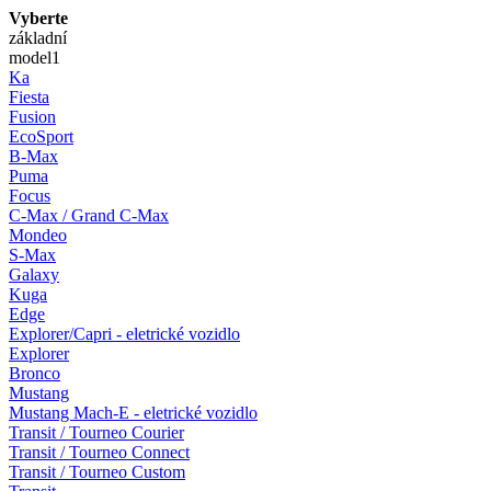
Vyberte
základní
model
1
Ka
Fiesta
Fusion
EcoSport
B-Max
Puma
Focus
C-Max / Grand C-Max
Mondeo
S-Max
Galaxy
Kuga
Edge
Explorer/Capri - eletrické vozidlo
Explorer
Bronco
Mustang
Mustang Mach-E - eletrické vozidlo
Transit / Tourneo Courier
Transit / Tourneo Connect
Transit / Tourneo Custom