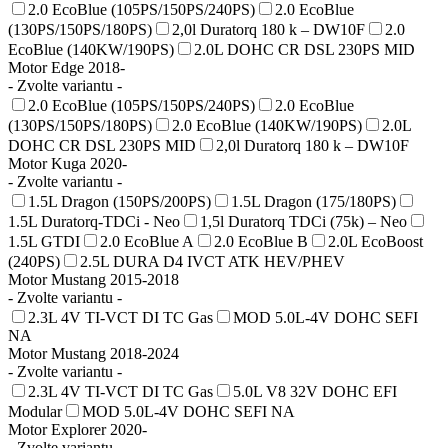
2.0 EcoBlue (105PS/150PS/240PS)
2.0 EcoBlue
(130PS/150PS/180PS)
2,0l Duratorq 180 k – DW10F
2.0
EcoBlue (140KW/190PS)
2.0L DOHC CR DSL 230PS MID
Motor Edge 2018-
- Zvolte variantu -
2.0 EcoBlue (105PS/150PS/240PS)
2.0 EcoBlue
(130PS/150PS/180PS)
2.0 EcoBlue (140KW/190PS)
2.0L
DOHC CR DSL 230PS MID
2,0l Duratorq 180 k – DW10F
Motor Kuga 2020-
- Zvolte variantu -
1.5L Dragon (150PS/200PS)
1.5L Dragon (175/180PS)
1.5L Duratorq-TDCi - Neo
1,5l Duratorq TDCi (75k) – Neo
1.5L GTDI
2.0 EcoBlue A
2.0 EcoBlue B
2.0L EcoBoost
(240PS)
2.5L DURA D4 IVCT ATK HEV/PHEV
Motor Mustang 2015-2018
- Zvolte variantu -
2.3L 4V TI-VCT DI TC Gas
MOD 5.0L-4V DOHC SEFI
NA
Motor Mustang 2018-2024
- Zvolte variantu -
2.3L 4V TI-VCT DI TC Gas
5.0L V8 32V DOHC EFI
Modular
MOD 5.0L-4V DOHC SEFI NA
Motor Explorer 2020-
- Zvolte variantu -