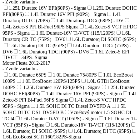
- Zvolte variantu -
1.25L Duratec 16V EFI(60PS) - Sigma
1.25L Duratec DOHC
EFI(80PS)
1.4L Duratec 16V PFI (90PS) - Sigma
1.4L
Duratorq DI TC (70PS)
1.4L Duratorq-TDCi (68PS) - DV
1.4L Zetec-S PFI Bi-Fuel 96PS Sigma
1.4L Zetec-S VCT HPDC
95PS - Sigma
1.6L Duratec-16V Ti-VCT (115/120PS)
1.6L
Duratorq CR TC (75PS) - DV6
1.6L Duratorq DI SOHC (95PS)
1.6L Duratorq DI TC (95PS)
1.6L Duratorq TDCi (75PS) -
DV6
1.6L Duratorq TDCi (90PS) - DV6
1.6L Zetec-S EFI
TIVCT 134PS- Sigma
Motor Fiesta 2012-2017
- Zvolte variantu -
1.0L Duratec 65PS
1.0L Duratec 75/80PS
1.0L EcoBoost
100PS
1.0L EcoBoost 120PS/125PS
1.0L GTDi EcoBoost
140PS
1.25L Duratec 16V EFI(60PS) - Sigma
1.25L Duratec
DOHC EFI(80PS)
1.4L Duratec 16V PFI (90PS) - Sigma
1.4L
Zetec-S PFI Bi-Fuel 96PS Sigma
1.4L Zetec-S VCT HPDC
95PS - Sigma
1.5L SOHC DI TC Diesel DV5FD A
1.5L
SOHC DI TC DSL DV5FD B
Vznětový motor 1.5 SOHC DI
TC I4
1.6L Duratec Ti-VCT (105PS) - Sigma
1.6L Duratec Ti-
VCT (85PS) - Sigma
1.6L Duratec-16V Ti-VCT (115/120PS)
1.6L Duratorq DI SOHC (95PS)
1.6L Duratorq DI TC (95PS)
1.6L EcoBoost SCTi 160/182PS-Sigma