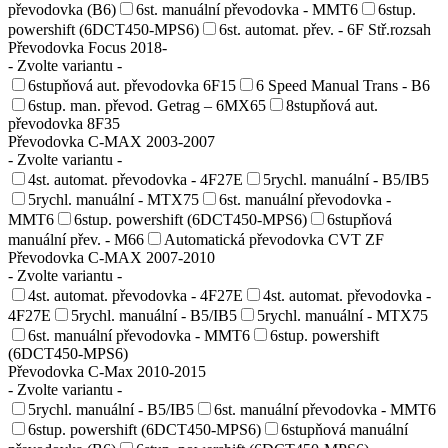
převodovka (B6)
6st. manuální převodovka - MMT6
6stup.
powershift (6DCT450-MPS6)
6st. automat. přev. - 6F Stř.rozsah
Převodovka Focus 2018-
- Zvolte variantu -
6stupňová aut. převodovka 6F15
6 Speed Manual Trans - B6
6stup. man. převod. Getrag – 6MX65
8stupňová aut.
převodovka 8F35
Převodovka C-MAX 2003-2007
- Zvolte variantu -
4st. automat. převodovka - 4F27E
5rychl. manuální - B5/IB5
5rychl. manuální - MTX75
6st. manuální převodovka -
MMT6
6stup. powershift (6DCT450-MPS6)
6stupňová
manuální přev. - M66
Automatická převodovka CVT ZF
Převodovka C-MAX 2007-2010
- Zvolte variantu -
4st. automat. převodovka - 4F27E
4st. automat. převodovka -
4F27E
5rychl. manuální - B5/IB5
5rychl. manuální - MTX75
6st. manuální převodovka - MMT6
6stup. powershift
(6DCT450-MPS6)
Převodovka C-Max 2010-2015
- Zvolte variantu -
5rychl. manuální - B5/IB5
6st. manuální převodovka - MMT6
6stup. powershift (6DCT450-MPS6)
6stupňová manuální