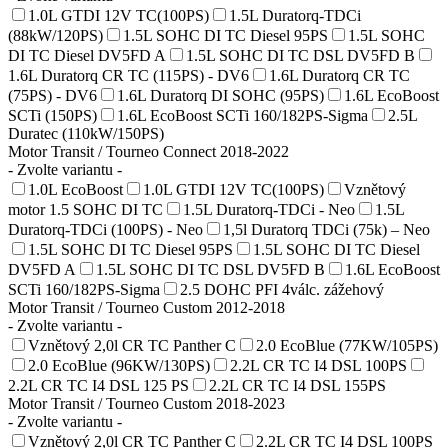
1.0L GTDI 12V TC(100PS)
1.5L Duratorq-TDCi
(88kW/120PS)
1.5L SOHC DI TC Diesel 95PS
1.5L SOHC
DI TC Diesel DV5FD A
1.5L SOHC DI TC DSL DV5FD B
1.6L Duratorq CR TC (115PS) - DV6
1.6L Duratorq CR TC
(75PS) - DV6
1.6L Duratorq DI SOHC (95PS)
1.6L EcoBoost
SCTi (150PS)
1.6L EcoBoost SCTi 160/182PS-Sigma
2.5L
Duratec (110kW/150PS)
Motor Transit / Tourneo Connect 2018-2022
- Zvolte variantu -
1.0L EcoBoost
1.0L GTDI 12V TC(100PS)
Vznětový
motor 1.5 SOHC DI TC
1.5L Duratorq-TDCi - Neo
1.5L
Duratorq-TDCi (100PS) - Neo
1,5l Duratorq TDCi (75k) – Neo
1.5L SOHC DI TC Diesel 95PS
1.5L SOHC DI TC Diesel
DV5FD A
1.5L SOHC DI TC DSL DV5FD B
1.6L EcoBoost
SCTi 160/182PS-Sigma
2.5 DOHC PFI 4válc. zážehový
Motor Transit / Tourneo Custom 2012-2018
- Zvolte variantu -
Vznětový 2,0l CR TC Panther C
2.0 EcoBlue (77KW/105PS)
2.0 EcoBlue (96KW/130PS)
2.2L CR TC I4 DSL 100PS
2.2L CR TC I4 DSL 125 PS
2.2L CR TC I4 DSL 155PS
Motor Transit / Tourneo Custom 2018-2023
- Zvolte variantu -
Vznětový 2,0l CR TC Panther C
2.2L CR TC I4 DSL 100PS