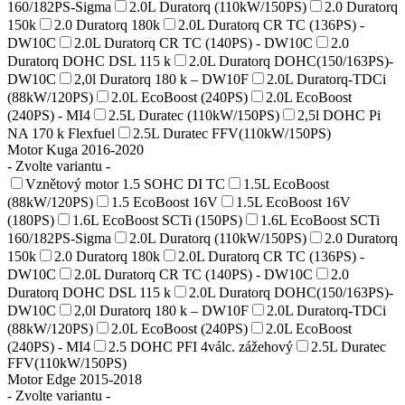
160/182PS-Sigma
2.0L Duratorq (110kW/150PS)
2.0 Duratorq
150k
2.0 Duratorq 180k
2.0L Duratorq CR TC (136PS) -
DW10C
2.0L Duratorq CR TC (140PS) - DW10C
2.0
Duratorq DOHC DSL 115 k
2.0L Duratorq DOHC(150/163PS)-
DW10C
2,0l Duratorq 180 k – DW10F
2.0L Duratorq-TDCi
(88kW/120PS)
2.0L EcoBoost (240PS)
2.0L EcoBoost
(240PS) - MI4
2.5L Duratec (110kW/150PS)
2,5l DOHC Pi
NA 170 k Flexfuel
2.5L Duratec FFV(110kW/150PS)
Motor Kuga 2016-2020
- Zvolte variantu -
Vznětový motor 1.5 SOHC DI TC
1.5L EcoBoost
(88kW/120PS)
1.5 EcoBoost 16V
1.5L EcoBoost 16V
(180PS)
1.6L EcoBoost SCTi (150PS)
1.6L EcoBoost SCTi
160/182PS-Sigma
2.0L Duratorq (110kW/150PS)
2.0 Duratorq
150k
2.0 Duratorq 180k
2.0L Duratorq CR TC (136PS) -
DW10C
2.0L Duratorq CR TC (140PS) - DW10C
2.0
Duratorq DOHC DSL 115 k
2.0L Duratorq DOHC(150/163PS)-
DW10C
2,0l Duratorq 180 k – DW10F
2.0L Duratorq-TDCi
(88kW/120PS)
2.0L EcoBoost (240PS)
2.0L EcoBoost
(240PS) - MI4
2.5 DOHC PFI 4válc. zážehový
2.5L Duratec
FFV(110kW/150PS)
Motor Edge 2015-2018
- Zvolte variantu -