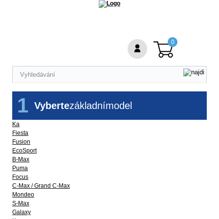
0
1
Vyberte
základní
model
Ka
Fiesta
Fusion
EcoSport
B-Max
Puma
Focus
C-Max / Grand C-Max
Mondeo
S-Max
Galaxy