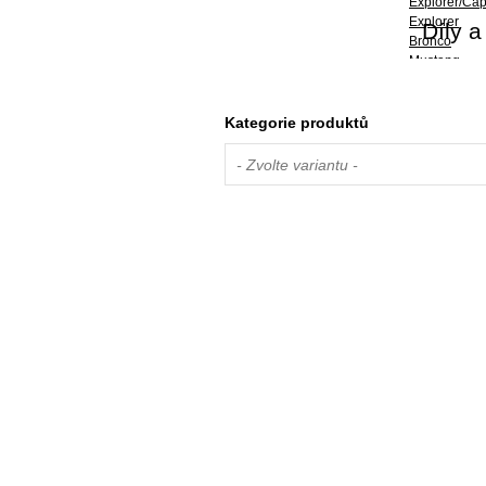
Explorer/Capr
Explorer
Díly a
Bronco
Mustang
Mustang Mach
Transit / Tou
Transit / To
Kategorie produktů
Transit / To
Transit
- Zvolte variantu -
Ranger