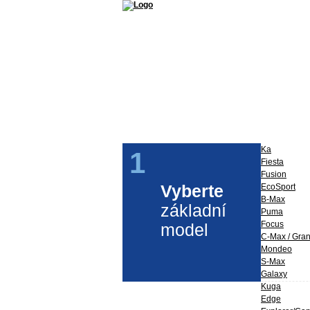
Příslušenství a díly Ford
Ford Perfo
Ka
1
Fiesta
Fusion
Vyberte
EcoSport
B-Max
základní
Puma
Focus
model
C-Max / Gra
Mondeo
S-Max
Galaxy
Kuga
Edge