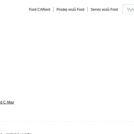
Ford CARent
Prodej vozů Ford
Servis vozů Ford
rmance
20 let zkušeností
Obsluha a servis vozu
Vše o náku
nd C-Max