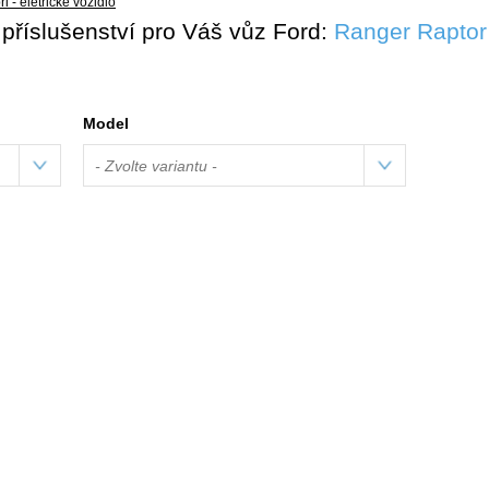
i - eletrické vozidlo
 příslušenství pro Váš vůz Ford:
Ranger Raptor
-E - eletrické vozidlo
rneo Courier
urneo Connect
Model
urneo Custom
- Zvolte variantu -