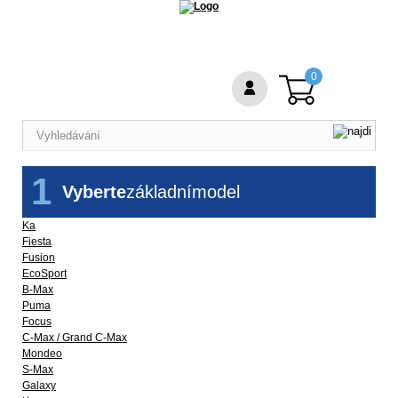
0
1
Vyberte
základní
model
Ka
Fiesta
Fusion
EcoSport
B-Max
Puma
Focus
C-Max / Grand C-Max
Mondeo
S-Max
Galaxy