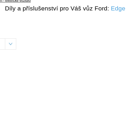
i - eletrické vozidlo
Díly a příslušenství pro Váš vůz Ford:
Edge
-E - eletrické vozidlo
rneo Courier
urneo Connect
urneo Custom