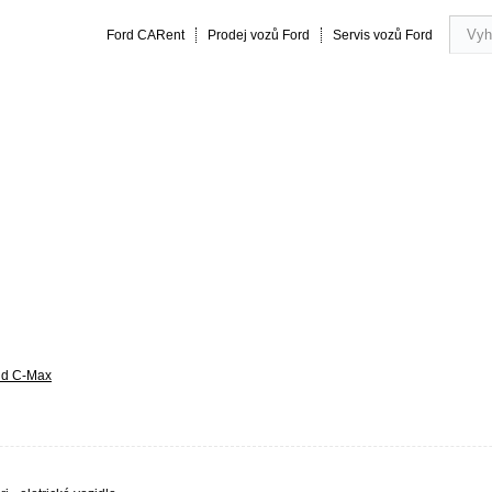
Ford CARent
Prodej vozů Ford
Servis vozů Ford
rmance
20 let zkušeností
Obsluha a servis vozu
Vše o náku
nd C-Max