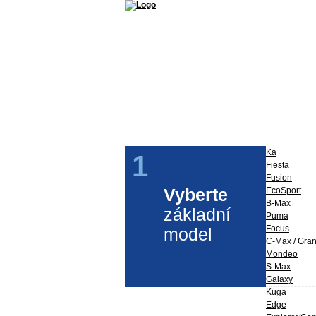
Příslušenství a díly Ford
Ford Perfo
Ka
1
Fiesta
Fusion
Vyberte
EcoSport
B-Max
základní
Puma
Focus
model
C-Max / Gra
Mondeo
S-Max
Galaxy
Kuga
Edge