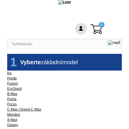
0
1
Vyberte
základní
model
Ka
Fiesta
Fusion
EcoSport
B-Max
Puma
Focus
C-Max / Grand C-Max
Mondeo
S-Max
Galaxy