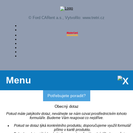
© Ford CARent a.s., Vytvořilo:
www.tretri.cz
Menu
Potřebujete poradit?
Obecný dotaz
Pokud máte jakýkoliv dotaz, neváhejte se nám ozvat prostřednictvím tohoto
formuláře. Budeme Vám reagovat co nejdříve.
Pokud se dotaz týká konkrétního produktu, doporučujeme využít formulář
přímo v kartě produktu.