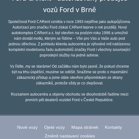
vozů Ford v Brně
Společnost Ford CARent vznikla v roce 1993 nejdříve jako autopůjčovna.
Autorizaci pro značku Ford získal CARent teprve o rok později. Nový
autokomplex CARent a.s. byl otevřen na podzim roku 1996 a umožnil
nám dostát mottu, kterým se řídíme – Vše pro Vás a Vaše auto pod
jednou střechou. Z pohledu klienta autocentra je výhodné mít nabízenou
kompletní modelovou řadu automobilů značky Ford i všechny související
poprodejní služby na jedné adrese.
Vy řídíte, my se staráme! Od začátku nám bylo jasné, že pokud chceme
být na trhu úspěšní, musíme se odlišit. Snažíme se proto o maximální
zákaznický přístup a jsme stále otevřeni připomínkám ze strany
zákazníků, protože vždy je co zlepšovat.
Rozsahem autocentra a objemy obchodu se dlouhodobě řadíme mezi
prvních pět dealerů vozidel Ford v České Republice.
Nové vozy
Ojeté vozy
Mapa stránek
Kontakty
Změnit nastavení cookies