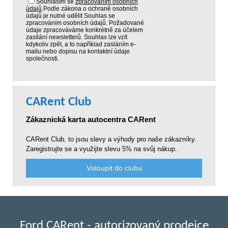
Souhlasím se
zpracováním osobních
údajů
.
Podle zákona o ochraně osobních
údajů je nutné udělit Souhlas se
zpracováním osobních údajů. Požadované
údaje zpracováváme konkrétně za účelem
zasílání newsletterů. Souhlas lze vzít
kdykoliv zpět, a to například zasláním e-
mailu nebo dopisu na kontaktní údaje
společnosti.
CARent Club
Zákaznická karta autocentra CARent
CARent Club, to jsou slevy a výhody pro naše zákazníky.
Zaregistrujte se a využijte slevu 5% na svůj nákup.
Vstoupit do clubu
Ford CARent - autorizovaný prodejce