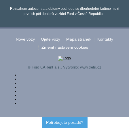
Rozsahem autocentra a objemy obchodu se dlouhodobě řadíme mezi
prvních pět dealerů vozidel Ford v České Republice.
Nové vozy
Ojeté vozy
Mapa stránek
Kontakty
Změnit nastavení cookies
© Ford CARent a.s., Vytvořilo:
www.tretri.cz
Potřebujete poradit?