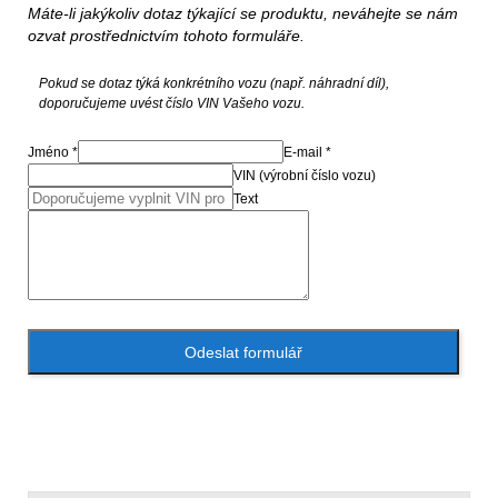
Máte-li jakýkoliv dotaz týkající se produktu, neváhejte se nám
ozvat prostřednictvím tohoto formuláře.
Pokud se dotaz týká konkrétního vozu (např. náhradní díl),
doporučujeme uvést číslo VIN Vašeho vozu.
Jméno *
E-mail *
VIN (výrobní číslo vozu)
Text
Odeslat formulář