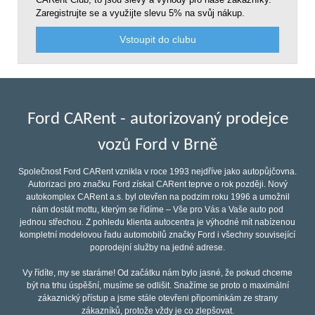
Zaregistrujte se a využijte slevu 5% na svůj nákup.
Vstoupit do clubu
Ford CARent - autorizovaný prodejce
vozů Ford v Brně
Společnost Ford CARent vznikla v roce 1993 nejdříve jako autopůjčovna.
Autorizaci pro značku Ford získal CARent teprve o rok později. Nový
autokomplex CARent a.s. byl otevřen na podzim roku 1996 a umožnil
nám dostát mottu, kterým se řídíme – Vše pro Vás a Vaše auto pod
jednou střechou. Z pohledu klienta autocentra je výhodné mít nabízenou
kompletní modelovou řadu automobilů značky Ford i všechny související
poprodejní služby na jedné adrese.
Vy řídíte, my se staráme! Od začátku nám bylo jasné, že pokud chceme
být na trhu úspěšní, musíme se odlišit. Snažíme se proto o maximální
zákaznický přístup a jsme stále otevřeni připomínkám ze strany
zákazníků, protože vždy je co zlepšovat.