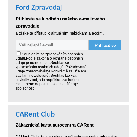
Ford
Zpravodaj
Přihlaste se k odběru našeho e-mailového
zpravodaje
a získejte přístup k aktuálním nabídkám a akcím.
Přihlásit se
Souhlasím se
zpracováním osobních
údajů
.
Podle zákona o ochraně osobních
údajů je nutné udělit Souhlas se
zpracováním osobních údajů. Požadované
údaje zpracováváme konkrétně za účelem
zasílání newsletterů. Souhlas lze vzít
kdykoliv zpět, a to například zasláním e-
mailu nebo dopisu na kontaktní údaje
společnosti.
CARent Club
Zákaznická karta autocentra CARent
CARent Club, to jsou slevy a výhody pro naše zákazníky.