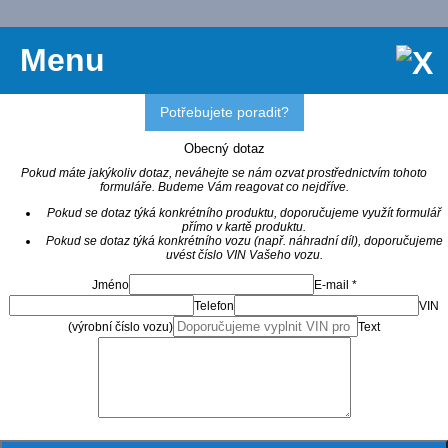
Menu
Potřebujete poradit?
Obecný dotaz
Pokud máte jakýkoliv dotaz, neváhejte se nám ozvat prostřednictvím tohoto
formuláře. Budeme Vám reagovat co nejdříve.
Pokud se dotaz týká konkrétního produktu, doporučujeme využít formulář
přímo v kartě produktu.
Pokud se dotaz týká konkrétního vozu (např. náhradní díl), doporučujeme
uvést číslo VIN Vašeho vozu.
Jméno
E-mail *
Telefon
VIN
(výrobní číslo vozu)
Text