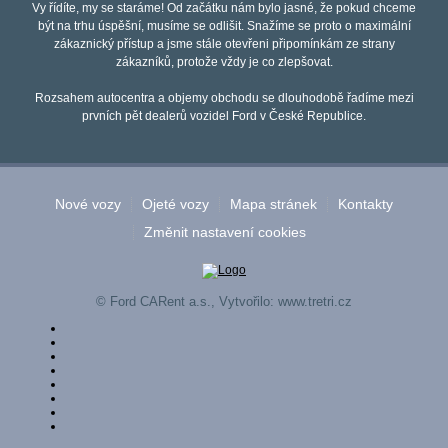
Vy řídíte, my se staráme! Od začátku nám bylo jasné, že pokud chceme
být na trhu úspěšní, musíme se odlišit. Snažíme se proto o maximální
zákaznický přístup a jsme stále otevřeni připomínkám ze strany
zákazníků, protože vždy je co zlepšovat.
Rozsahem autocentra a objemy obchodu se dlouhodobě řadíme mezi
prvních pět dealerů vozidel Ford v České Republice.
Nové vozy
Ojeté vozy
Mapa stránek
Kontakty
Změnit nastavení cookies
© Ford CARent a.s., Vytvořilo:
www.tretri.cz