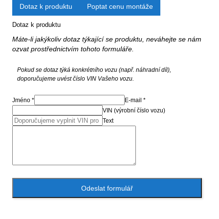
Dotaz k produktu
Poptat cenu montáže
Dotaz k produktu
Máte-li jakýkoliv dotaz týkající se produktu, neváhejte se nám
ozvat prostřednictvím tohoto formuláře.
Pokud se dotaz týká konkrétního vozu (např. náhradní díl),
doporučujeme uvést číslo VIN Vašeho vozu.
Jméno *
E-mail *
VIN (výrobní číslo vozu)
Text
Odeslat formulář