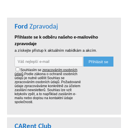
Ford
Zpravodaj
Přihlaste se k odběru našeho e-mailového
zpravodaje
a získejte přístup k aktuálním nabídkám a akcím.
Přihlásit se
Souhlasím se
zpracováním osobních
údajů
.
Podle zákona o ochraně osobních
údajů je nutné udělit Souhlas se
zpracováním osobních údajů. Požadované
údaje zpracováváme konkrétně za účelem
zasílání newsletterů. Souhlas lze vzít
kdykoliv zpět, a to například zasláním e-
mailu nebo dopisu na kontaktní údaje
společnosti.
CARent Club