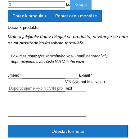
Koupit
ks
Dotaz k produktu
Poptat cenu montáže
Dotaz k produktu
Máte-li jakýkoliv dotaz týkající se produktu, neváhejte se nám
ozvat prostřednictvím tohoto formuláře.
Pokud se dotaz týká konkrétního vozu (např. náhradní díl),
doporučujeme uvést číslo VIN Vašeho vozu.
Jméno *
E-mail *
VIN (výrobní číslo vozu)
Text
Odeslat formulář