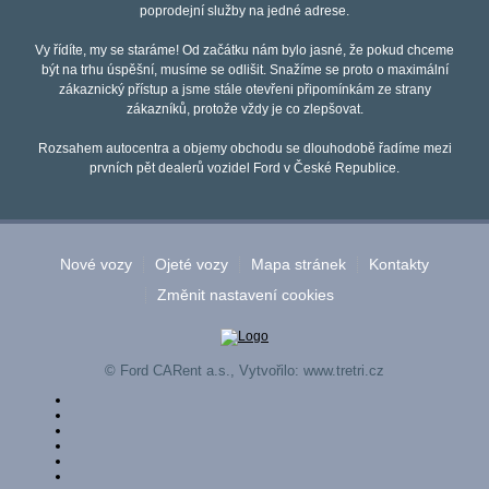
poprodejní služby na jedné adrese.
Vy řídíte, my se staráme! Od začátku nám bylo jasné, že pokud chceme
být na trhu úspěšní, musíme se odlišit. Snažíme se proto o maximální
zákaznický přístup a jsme stále otevřeni připomínkám ze strany
zákazníků, protože vždy je co zlepšovat.
Rozsahem autocentra a objemy obchodu se dlouhodobě řadíme mezi
prvních pět dealerů vozidel Ford v České Republice.
Nové vozy
Ojeté vozy
Mapa stránek
Kontakty
Změnit nastavení cookies
© Ford CARent a.s., Vytvořilo:
www.tretri.cz