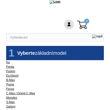
0
1
Vyberte
základní
model
Ka
Fiesta
Fusion
EcoSport
B-Max
Puma
Focus
C-Max / Grand C-Max
Mondeo
S-Max
Galaxy