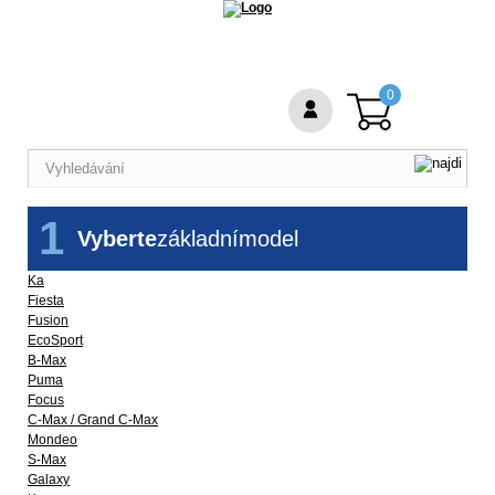
0
1
Vyberte
základní
model
Ka
Fiesta
Fusion
EcoSport
B-Max
Puma
Focus
C-Max / Grand C-Max
Mondeo
S-Max
Galaxy