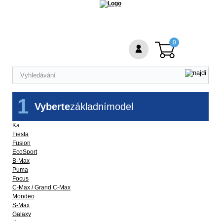
0
1
Vyberte
základní
model
Ka
Fiesta
Fusion
EcoSport
B-Max
Puma
Focus
C-Max / Grand C-Max
Mondeo
S-Max
Galaxy