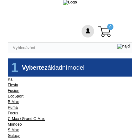
0
1
Vyberte
základní
model
Ka
Fiesta
Fusion
EcoSport
B-Max
Puma
Focus
C-Max / Grand C-Max
Mondeo
S-Max
Galaxy