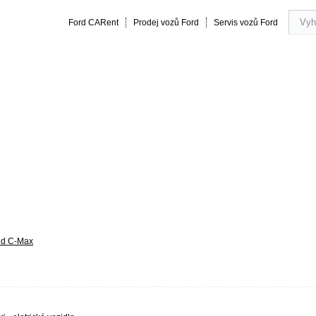
Ford CARent
Prodej vozů Ford
Servis vozů Ford
rmance
20 let zkušeností
Obsluha a servis vozu
Vše o náku
nd C-Max