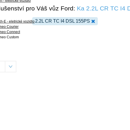
i - eletrické vozidlo
slušenství pro Váš vůz Ford:
Ka 2.2L CR TC I4
2.2L CR TC I4 DSL 155PS
-E - eletrické vozidlo
rneo Courier
urneo Connect
urneo Custom