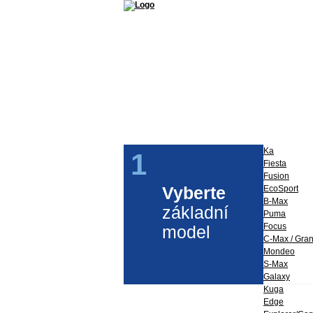
Příslušenství a díly Ford
Ford Perfo
Ka
1
Fiesta
Fusion
Vyberte
EcoSport
B-Max
základní
Puma
Focus
model
C-Max / Gra
Mondeo
S-Max
Galaxy
Kuga
Edge