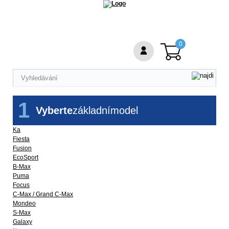
0
1
Vyberte
základní
model
Ka
Fiesta
Fusion
EcoSport
B-Max
Puma
Focus
C-Max / Grand C-Max
Mondeo
S-Max
Galaxy