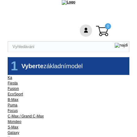
0
1
Vyberte
základní
model
Ka
Fiesta
Fusion
EcoSport
B-Max
Puma
Focus
C-Max / Grand C-Max
Mondeo
S-Max
Galaxy