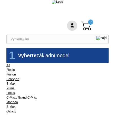
0
1
Vyberte
základní
model
Ka
Fiesta
Fusion
EcoSport
B-Max
Puma
Focus
C-Max / Grand C-Max
Mondeo
S-Max
Galaxy