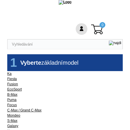
0
1
Vyberte
základní
model
Ka
Fiesta
Fusion
EcoSport
B-Max
Puma
Focus
C-Max / Grand C-Max
Mondeo
S-Max
Galaxy