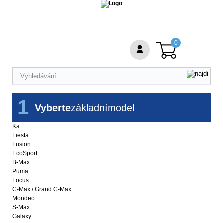
0
1
Vyberte
základní
model
Ka
Fiesta
Fusion
EcoSport
B-Max
Puma
Focus
C-Max / Grand C-Max
Mondeo
S-Max
Galaxy