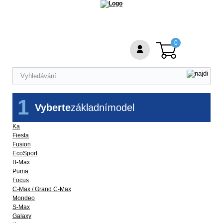
0
1
Vyberte
základní
model
Ka
Fiesta
Fusion
EcoSport
B-Max
Puma
Focus
C-Max / Grand C-Max
Mondeo
S-Max
Galaxy